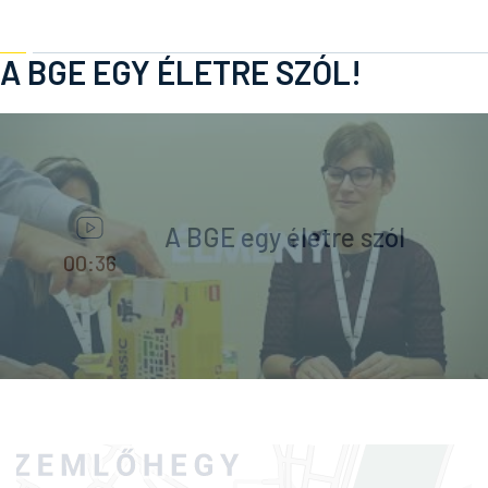
A BGE EGY ÉLETRE SZÓL!
A BGE egy életre szól
00:36