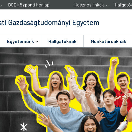
BGE központi honlap
Hasznos linkek
Hallgató
ti Gazdaságtudományi Egyetem
Egyetemünk
Hallgatóknak
Munkatársaknak