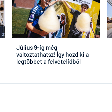
Július 9-ig még
változtathatsz! Így hozd ki a
legtöbbet a felvételidből
k