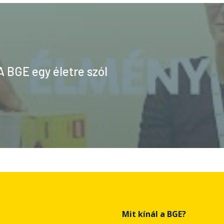
A BGE egy életre szól
Mit kínál a BGE?