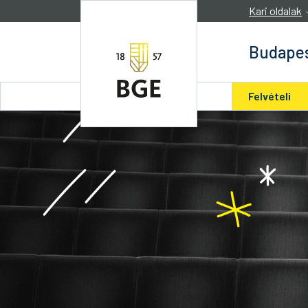
Ugrás a tartalomra
Kari oldalak
Budapes
Felvételi