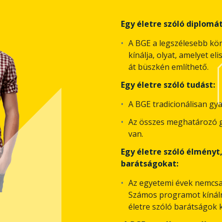
Egy életre szóló diplomát
A BGE a legszélesebb kör
kínálja, olyat, amelyet e
át büszkén említhető.
Egy életre szóló tudást:
A BGE tradicionálisan gya
Az összes meghatározó g
van.
Egy életre szóló élményt
barátságokat:
Az egyetemi évek nemcsak
Számos programot kínáln
életre szóló barátságok k