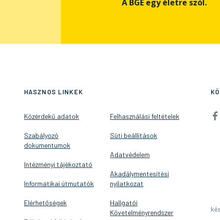
A BGE egy életre szól.
HASZNOS LINKEK
KÖ
Közérdekű adatok
Felhasználási feltételek
Szabályozó
Süti beállítások
dokumentumok
Adatvédelem
Intézményi tájékoztató
Akadálymentesítési
Informatikai útmutatók
nyilatkozat
Elérhetőségek
Hallgatói
kés
Követelményrendszer