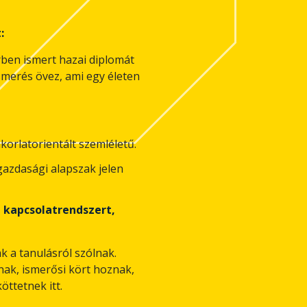
:
ben ismert hazai diplomát
lismerés övez, ami egy életen
korlatorientált szemléletű.
azdasági alapszak jelen
, kapcsolatrendszert,
 a tanulásról szólnak.
ak, ismerősi kört hoznak,
öttetnek itt.