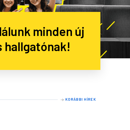
lálunk minden új
 hallgatónak!
elentkezhetsz!
KORÁBBI HÍREK