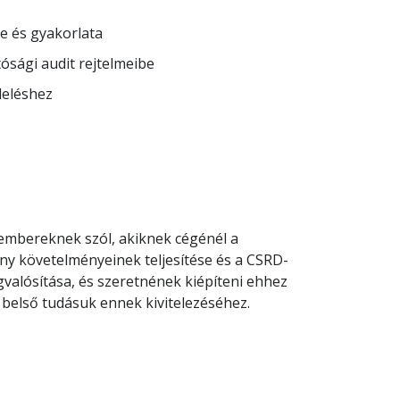
te és gyakorlata
ósági audit rejtelmeibe
leléshez
kembereknek szól, akiknek cégénél a
ny követelményeinek teljesítése és a CSRD-
gvalósítása, és szeretnének kiépíteni ehhez
 belső tudásuk ennek kivitelezéséhez.