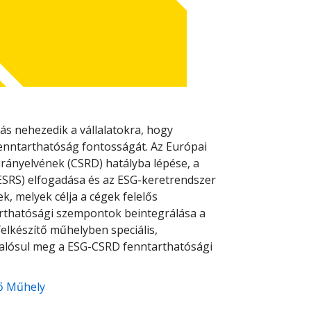
s nehezedik a vállalatokra, hogy
enntarthatóság fontosságát. Az Európai
 irányelvének (CSRD) hatályba lépése, a
ESRS) elfogadása és az ESG-keretrendszer
, melyek célja a cégek felelős
rthatósági szempontok beintegrálása a
elkészítő műhelyben speciális,
valósul meg a ESG-CSRD fenntarthatósági
ő Műhely