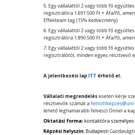
5. Egy vállalattól 2 vagy több fő együttes
regisztrálóra 1.691.500 Ft + Áfa/fő, ame
Effekteam tag (15% kedvezmény)
6. Egy vállalattól 2 vagy több fő együttes
regisztrálóra 1.890.500 Ft + Áfa/fő, am
7. Egy vállalattól 2 vagy több fő együtte
regisztrálótól, minden egyes résztvevő e
A jelentkezési lap
ITT
érhető el.
Vállalati megrendelés
esetén kérje sze
résztvevők számát a
felnottkepzes@uni
lehető leghamarabb felveszi Önnel a kap
Oktatási forma:
kontaktóra személyes 
Képzési helyszín:
Budapesti
Gazdaságt