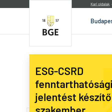
Ugrás a tartalomra
Kari oldalak
Budapes
ESG-CSRD
fenntarthatóság
jelentést készítő
szakember