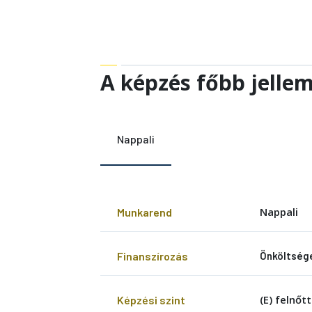
A képzés főbb jelle
Nappali
Nappali
Munkarend
Finanszírozás
Önköltség
(E) felnőt
Képzési szint