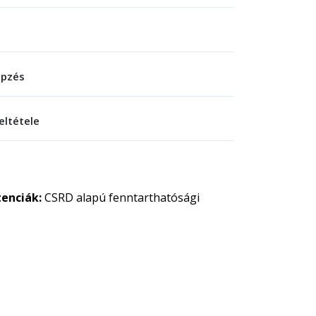
épzés
eltétele
enciák:
CSRD alapú fenntarthatósági