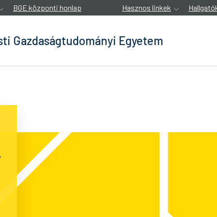
BGE központi honlap
Hasznos linkek
Hallgató
ti Gazdaságtudományi Egyetem
i