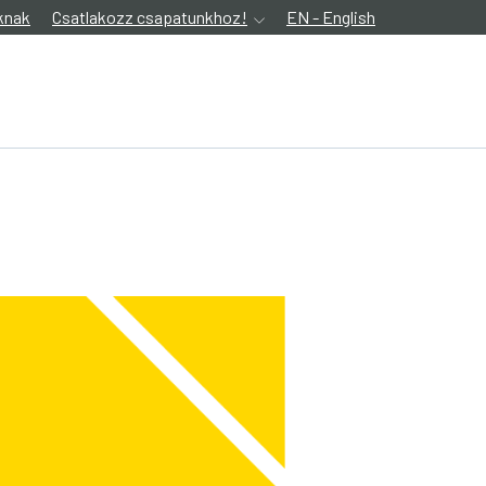
knak
Csatlakozz csapatunkhoz!
EN - English