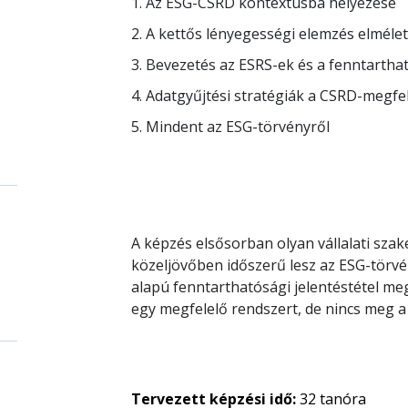
1. Az ESG-CSRD kontextusba helyezése
2. A kettős lényegességi elemzés elméle
3. Bevezetés az ESRS-ek és a fenntarthat
4. Adatgyűjtési stratégiák a CSRD-megfe
5. Mindent az ESG-törvényről
A képzés elsősorban olyan vállalati sza
közeljövőben időszerű lesz az ESG-törvé
alapú fenntarthatósági jelentéstétel me
egy megfelelő rendszert, de nincs meg a
Tervezett képzési idő:
32
tanóra