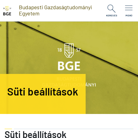
Ugrás a tartalomra
Budapesti Gazdaságtudományi
Egyetem
KERESÉS
MENÜ
Süti beállítások
Süti beállítások