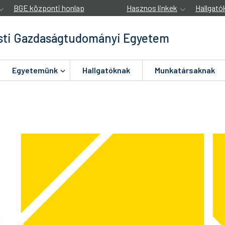
BGE központi honlap
Hasznos linkek
Hallgató
ti Gazdaságtudományi Egyetem
Egyetemünk
Hallgatóknak
Munkatársaknak