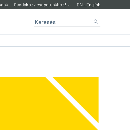
knak
Csatlakozz csapatunkhoz!
EN - English