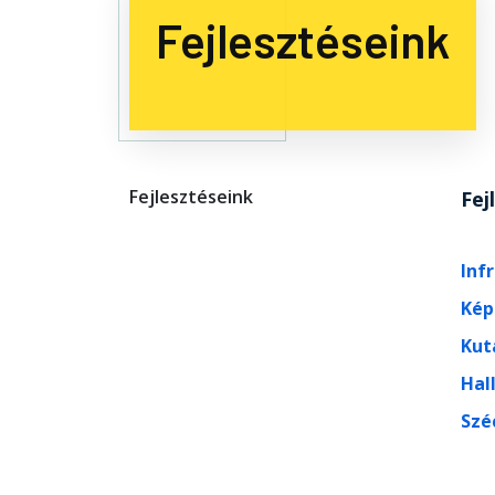
Fejlesztéseink
Fejlesztéseink
Fej
Inf
Kép
Kut
Hal
Szé