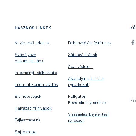
HASZNOS LINKEK
KÖ
Közérdekű adatok
Felhasználási feltételek
Szabályozó
Süti beállítások
dokumentumok
Adatvédelem
Intézményi tájékoztató
Akadálymentesítési
Informatikai útmutatók
nyilatkozat
Elérhetőségek
Hallgatói
kés
Követelményrendszer
Pályázati felhívások
Visszaélés-bejelentési
Fejlesztéseink
rendszer
Sajtószoba