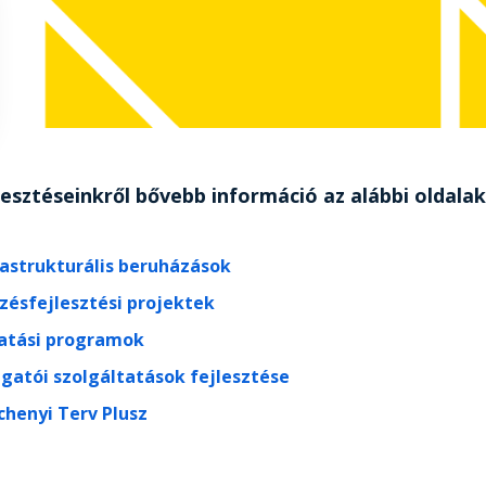
lesztéseinkről bővebb információ az alábbi oldalak
rastrukturális beruházások
zésfejlesztési projektek
atási programok
lgatói szolgáltatások fejlesztése
chenyi Terv Plusz