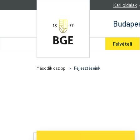
Ugrás a tartalomra
Kari oldalak
Budapes
Felvételi
Második oszlop
>
Fejlesztéseink