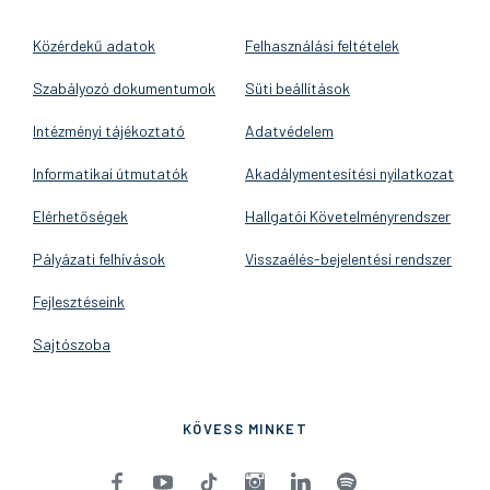
Közérdekű adatok
Felhasználási feltételek
Szabályozó dokumentumok
Süti beállítások
Intézményi tájékoztató
Adatvédelem
Informatikai útmutatók
Akadálymentesítési nyilatkozat
Elérhetőségek
Hallgatói Követelményrendszer
Pályázati felhívások
Visszaélés-bejelentési rendszer
Fejlesztéseink
Sajtószoba
KÖVESS MINKET