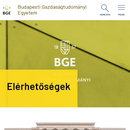
Ugrás a tartalomra
Budapesti Gazdaságtudományi
Egyetem
KERESÉS
MENÜ
Elérhetőségek