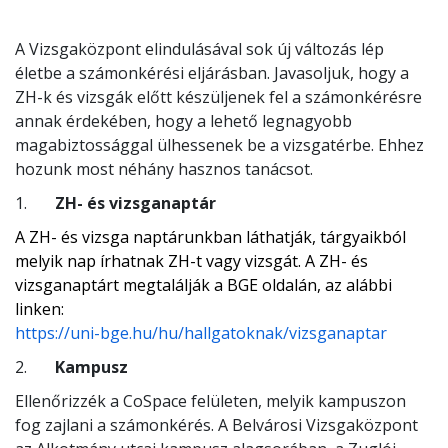
A Vizsgaközpont elindulásával sok új változás lép
életbe a számonkérési eljárásban. Javasoljuk, hogy a
ZH-k és vizsgák előtt készüljenek fel a számonkérésre
annak érdekében, hogy a lehető legnagyobb
magabiztossággal ülhessenek be a vizsgatérbe. Ehhez
hozunk most néhány hasznos tanácsot.
1.
ZH- és vizsganaptár
A ZH- és vizsga naptárunkban láthatják, tárgyaikból
melyik nap írhatnak ZH-t vagy vizsgát. A ZH- és
vizsganaptárt megtalálják a BGE oldalán, az alábbi
linken:
https://uni-bge.hu/hu/hallgatoknak/vizsganaptar
2.
Kampusz
Ellenőrizzék a CoSpace felületen, melyik kampuszon
fog zajlani a számonkérés. A Belvárosi Vizsgaközpont