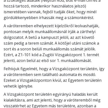
a szükséges adataik (Neptun kód, BGE e-mail cím és a
hozzá tartozó, mindenkor használatos jelszó)
ismeretében vannak, fejből tudják őket, hogy minél
gördülékenyebben írhassák meg a számonkérést.
A váróteremben elhelyezett kijelzőkről leolvashatják,
pontosan melyik munkaállomásnál írják a zárthelyi
dolgozatot. A betű a kampuszt jelöli, az azt követő
szám pedig a terem számát. A kötőjel utáni számok a
sort és a soron belüli munkaállomás számát jelölik.
Ezért, a Z1-101 kód a Zuglói Vizsgaközpont 1. termét
jelenti, azon belül az első sor 1. munkaállomását.
Felhívjuk figyelmét, hogy a Vizsgaközpont területén, így
a váróteremben sem található automata és mosdó.
Ezeket a Vizsgaközponton kívül, az Egyetem területén
vehetik igénybe.
A Vizsgaközpont területén egyirányú haladás került
kialakításra, ami azt jelenti, hogy a váróteremből még
visszatérhet az Egyetem más területére, azonban a