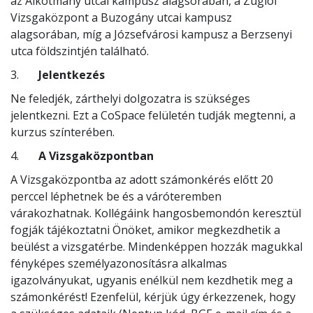
az Alkotmány utcai kampusz alagsorában, a Zuglói
Vizsgaközpont a Buzogány utcai kampusz
alagsorában, míg a Józsefvárosi kampusz a Berzsenyi
utca földszintjén található.
3.
Jelentkezés
Ne feledjék, zárthelyi dolgozatra is szükséges
jelentkezni. Ezt a CoSpace felületén tudják megtenni, a
kurzus színterében.
4.
A Vizsgaközpontban
A Vizsgaközpontba az adott számonkérés előtt 20
perccel léphetnek be és a váróteremben
várakozhatnak. Kollégáink hangosbemondón keresztül
fogják tájékoztatni Önöket, amikor megkezdhetik a
beülést a vizsgatérbe. Mindenképpen hozzák magukkal
fényképes személyazonosításra alkalmas
igazolványukat, ugyanis enélkül nem kezdhetik meg a
számonkérést! Ezenfelül, kérjük úgy érkezzenek, hogy