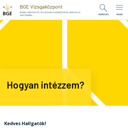
Ugrás a tartalomra
BGE Vizsgaközpont
GYORS, PONTOS ÉS ÁTLÁTHATÓ VIZSGÁZTATÁS DIGITÁLIS
KERESÉS
MENÜ
HÁTTÉRREL.
Hogyan intézzem?
Kedves Hallgatók!