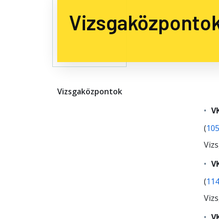
Vizsgaközponto
Vizsgaközpontok
VK
(
105
Viz
V
(
114
Viz
V