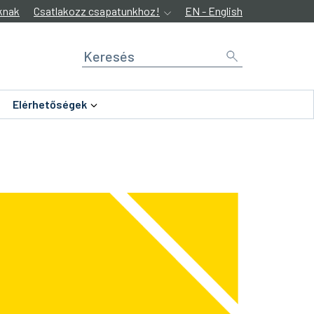
knak
Csatlakozz csapatunkhoz!
EN - English
Elérhetőségek