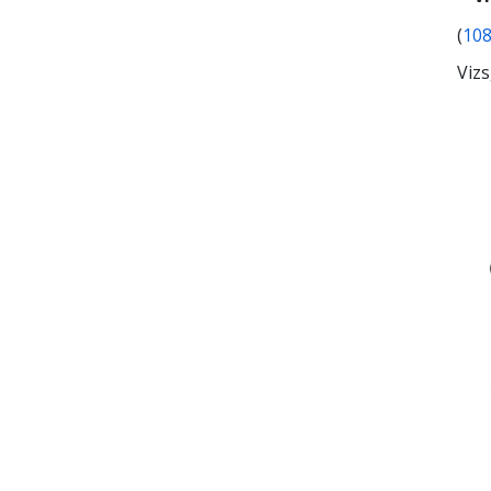
(
108
Viz