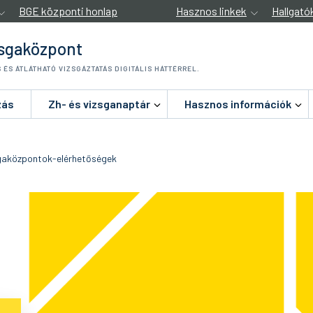
BGE központi honlap
Hasznos linkek
Hallgató
sgaközpont
 ÉS ÁTLÁTHATÓ VIZSGÁZTATÁS DIGITÁLIS HÁTTÉRREL.
zás
Zh- és vizsganaptár
Hasznos információk
gaközpontok-elérhetőségek