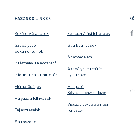
HASZNOS LINKEK
KÖ
Közérdekű adatok
Felhasználási feltételek
Szabályozó
Süti beállítások
dokumentumok
Adatvédelem
Intézményi tájékoztató
Akadálymentesítési
Informatikai útmutatók
nyilatkozat
Elérhetőségek
Hallgatói
kés
Követelményrendszer
Pályázati felhívások
Visszaélés-bejelentési
Fejlesztéseink
rendszer
Sajtószoba