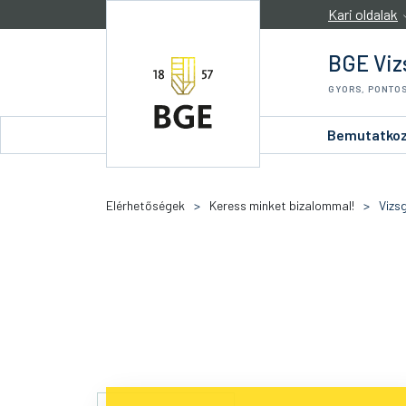
Ugrás a tartalomra
Kari oldalak
BGE Viz
GYORS, PONTOS
Bemutatko
Elérhetőségek
>
Keress minket bizalommal!
>
Vizs