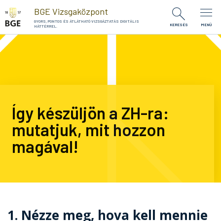
Ugrás a tartalomra
BGE Vizsgaközpont
GYORS, PONTOS ÉS ÁTLÁTHATÓ VIZSGÁZTATÁS DIGITÁLIS
KERESÉS
MENÜ
HÁTTÉRREL.
Így készüljön a ZH-ra:
mutatjuk, mit hozzon
magával!
1. Nézze meg, hova kell mennie