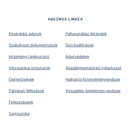
HASZNOS LINKEK
Közérdekű adatok
Felhasználási feltételek
Szabályozó dokumentumok
Süti beállítások
Intézményi tájékoztató
Adatvédelem
Informatikai útmutatók
Akadálymentesítési nyilatkozat
Elérhetőségek
Hallgatói Követelményrendszer
Pályázati felhívások
Visszaélés-bejelentési rendszer
Fejlesztéseink
Sajtószoba