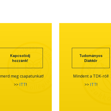
Kapcsolódj
Tudományos
hozzánk!
Diákkör
smerd meg csapatunkat!
Mindent a TDK-ról!
>>
ITT
!
>>
ITT
!