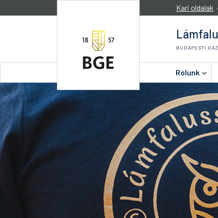
Ugrás a tartalomra
Kari oldalak
Lámfalu
BUDAPESTI GA
Rólunk