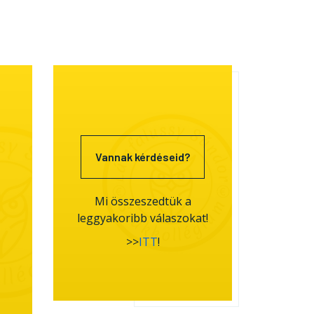
Vannak kérdéseid?
Mi összeszedtük a
leggyakoribb válaszokat!
>>
ITT
!