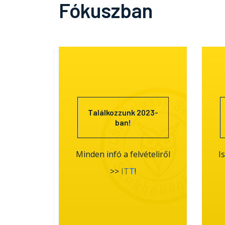
Fókuszban
Találkozzunk 2023-
ban!
Minden infó a felvételiről
I
>>
ITT
!