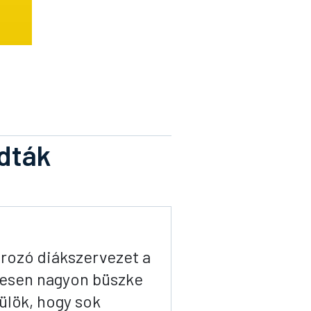
dták
rozó diákszervezet a
yesen nagyon büszke
ülök, hogy sok