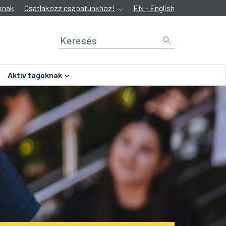
knak
Csatlakozz csapatunkhoz!
EN - English
Aktív tagoknak