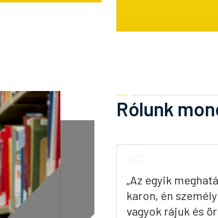
Rólunk mon
„Az egyik meghatá
karon, én személ
vagyok rájuk és ör