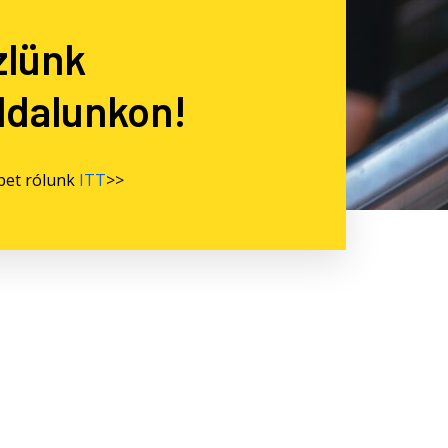
zlünk
dalunkon!
bet rólunk
ITT
>>