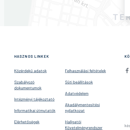
HASZNOS LINKEK
KÖ
Közérdekű adatok
Felhasználási feltételek
Szabályozó
Süti beállítások
dokumentumok
Adatvédelem
Intézményi tájékoztató
Akadálymentesítési
Informatikai útmutatók
nyilatkozat
Elérhetőségek
Hallgatói
kés
Követelményrendszer