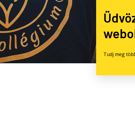
Üdvö
webol
Tudj meg töb