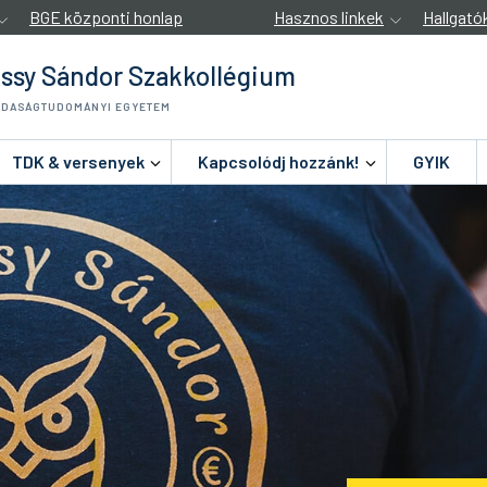
BGE központi honlap
Hasznos linkek
Hallgató
ssy Sándor Szakkollégium
ZDASÁGTUDOMÁNYI EGYETEM
TDK & versenyek
Kapcsolódj hozzánk!
GYIK