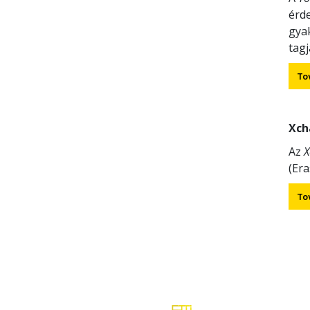
érde
gya
tag
To
Xch
Az
X
(Er
To