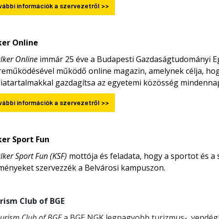
vábbi információk a szervezetről >>
ker Online
lker Online
immár 25 éve a Budapesti Gazdaságtudományi E
reműködésével működő online magazin, amelynek célja, hogy 
iatartalmakkal gazdagítsa az egyetemi közösség mindennap
vábbi információk a szervezetről >>
ker Sport Fun
lker Sport Fun (KSF)
mottója és feladata, hogy a sportot és a
ményeket szervezzék a Belvárosi kampuszon.
rism Club of BGE
urism Club of BGE
a BGE NGK legnagyobb turizmus-, vendégl