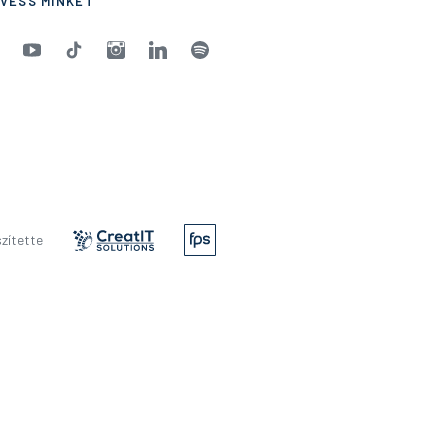
VESS MINKET
zítette