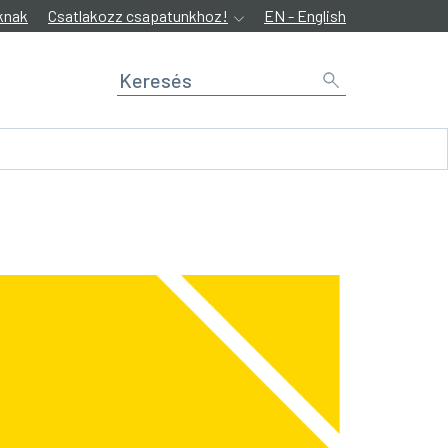
knak
Csatlakozz csapatunkhoz!
EN - English