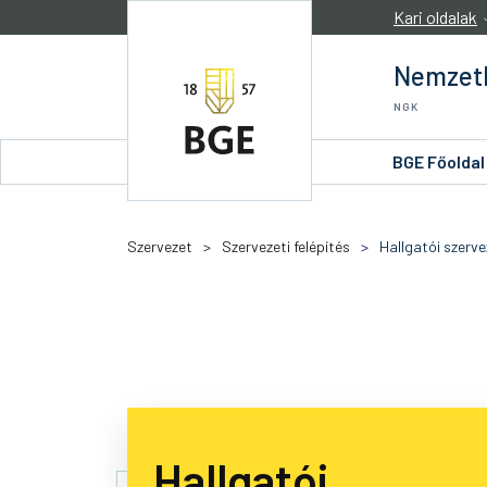
Ugrás a tartalomra
Kari oldalak
Nemzetk
NGK
BGE Főoldal
Szervezet
>
Szervezeti felépítés
>
Hallgatói szerv
Hallgatói