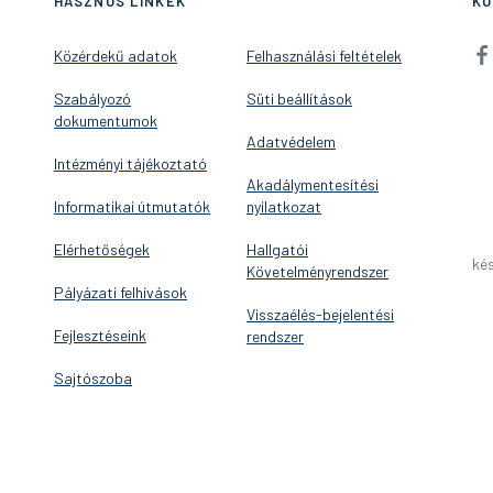
HASZNOS LINKEK
KÖ
Közérdekű adatok
Felhasználási feltételek
Szabályozó
Süti beállítások
dokumentumok
Adatvédelem
Intézményi tájékoztató
Akadálymentesítési
Informatikai útmutatók
nyilatkozat
Elérhetőségek
Hallgatói
kés
Követelményrendszer
Pályázati felhívások
Visszaélés-bejelentési
Fejlesztéseink
rendszer
Sajtószoba