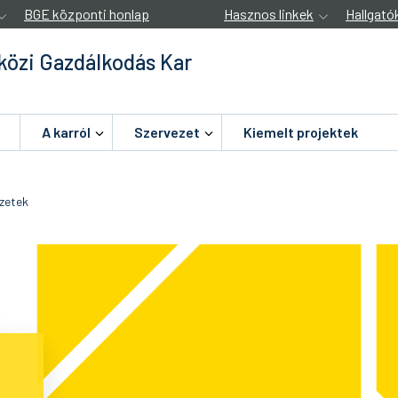
BGE központi honlap
Hasznos linkek
Hallgató
özi Gazdálkodás Kar
A karról
Szervezet
Kiemelt projektek
ezetek