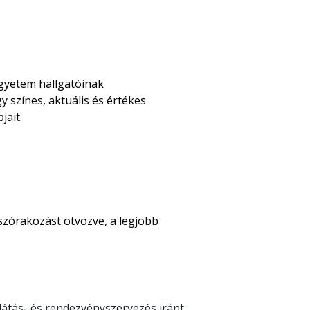
gyetem hallgatóinak
színes, aktuális és értékes
jait.
 szórakozást ötvözve, a legjobb
átás- és rendezvényszervezés iránt