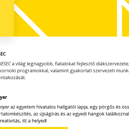
SEC
IESEC
a világ legnagyobb, fiatalokat fejlesztő diákszerveze
ornoki programokkal, valamint gyakorlati szervezeti munkáv
ontakozását.
yar
nyar
az egyetem hivatalos hallgatói lapja, egy pörgős és ös
rtalomkészítés, az újságírás és az egyedi hangok találkozn
reativitás, itt a helyed!