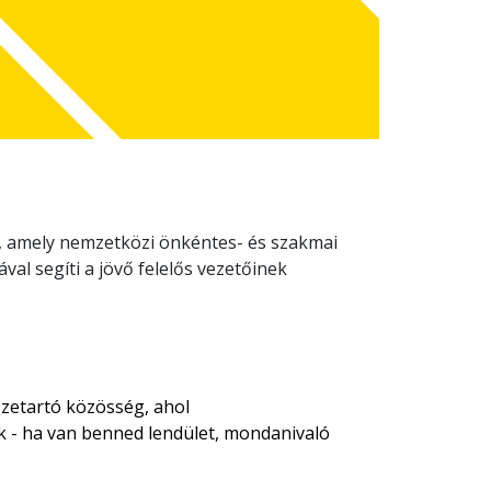
te, amely nemzetközi önkéntes- és szakmai
al segíti a jövő felelős vezetőinek
szetartó közösség, ahol
ak - ha van benned lendület, mondanivaló