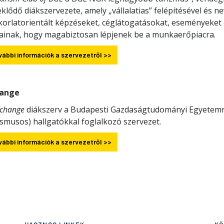
klődő diákszervezete, amely „vállalatias” felépítésével és n
korlatorientált képzéseket, céglátogatásokat, eseményeket 
jainak, hogy magabiztosan lépjenek be a munkaerőpiacra.
vábbi információk a szervezetről >>
ange
change
diákszerv a Budapesti Gazdaságtudományi Egyetemre
asmusos) hallgatókkal foglalkozó szervezet.
vábbi információk a szervezetről >>