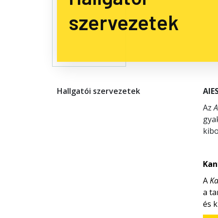
szervezetek
Hallgatói szervezetek
AIE
Az
A
gyak
kib
Kan
A
Ka
a ta
és k