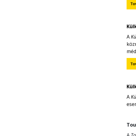
To
Kül
A
Kü
köz
méd
To
Kül
A
Kü
ese
Tou
A
To