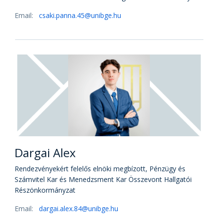
Email:
csaki.panna.45@unibge.hu
Dargai Alex
Rendezvényekért felelős elnöki megbízott, Pénzügy és
Számvitel Kar és Menedzsment Kar Összevont Hallgatói
Részönkormányzat
Email:
dargai.alex.84@unibge.hu