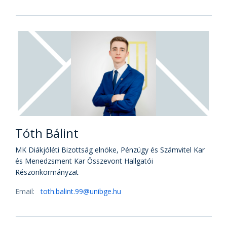
Tóth Bálint
MK Diákjóléti Bizottság elnöke, Pénzügy és Számvitel Kar
és Menedzsment Kar Összevont Hallgatói
Részönkormányzat
Email:
toth.balint.99@unibge.hu