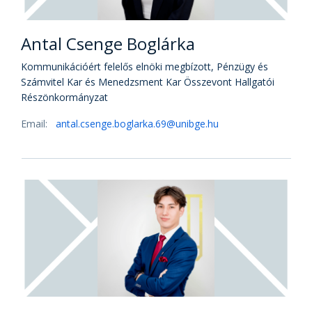
Antal Csenge Boglárka
Kommunikációért felelős elnöki megbízott, Pénzügy és
Számvitel Kar és Menedzsment Kar Összevont Hallgatói
Részönkormányzat
Email:
antal.csenge.boglarka.69@unibge.hu