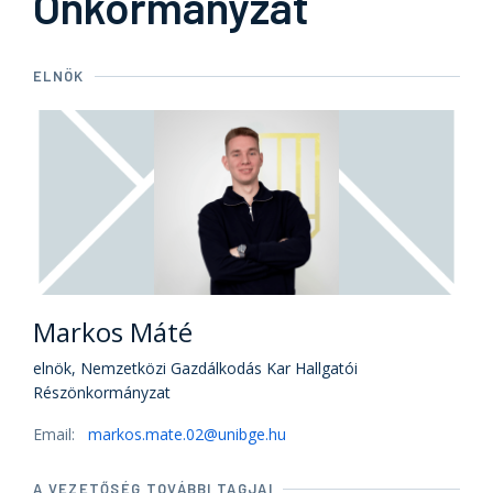
Önkormányzat
ELNÖK
Markos Máté
elnök, Nemzetközi Gazdálkodás Kar Hallgatói
Részönkormányzat
Email:
markos.mate.02@unibge.hu
A VEZETŐSÉG TOVÁBBI TAGJAI