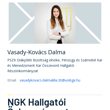
Vasady-Kovács Dalma
PSZK Diákjóléti Bizottság elnöke, Pénzügy és Számvitel Kar
és Menedzsment Kar Összevont Hallgatói
Részönkormányzat
Email:
vasadykovacs.dalmalilla.30@unibge.hu
NGK Hallgatói