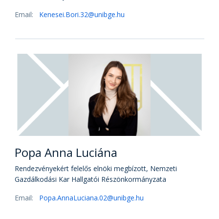
Email:
Kenesei.Bori.32@unibge.hu
Popa Anna Luciána
Rendezvényekért felelős elnöki megbízott, Nemzeti
Gazdálkodási Kar Hallgatói Részönkormányzata
Email:
Popa.AnnaLuciana.02@unibge.hu