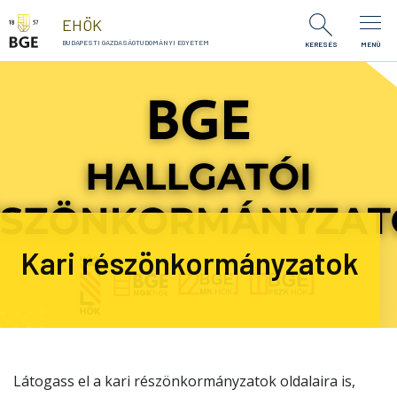
Ugrás a tartalomra
EHÖK
BUDAPESTI GAZDASÁGTUDOMÁNYI EGYETEM
KERESÉS
MENÜ
Kari részönkormányzatok
Látogass el a kari részönkormányzatok oldalaira is,