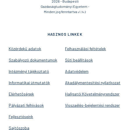
2026 - Budapesti
Gazdaságtudományi Egyetem -
Minden jog fenntartva
v1.14.2
HASZNOS LINKEK
Közérdekű adatok
Felhasználási feltételek
Szabályozó dokumentumok
Süti beállítások
Intézményi tájékoztató
Adatvédelem
Informatikai útmutatók
Akadálymentesítési nyilatkozat
Elérhetőségek
Hallgatói Követelményrendszer
Pályázati felhívások
Visszaélés-bejelentési rendszer
Fejlesztéseink
Sajtószoba