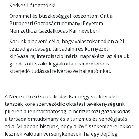
Kedves Látogatónk!
Örömmel és büszkeséggel köszöntöm Önt a
Budapesti Gazdaságtudományi Egyetem
Nemzetközi Gazdálkodás Kar nevében!
Karunk alapvető célja, hogy válaszokat adjon a 21.
század gazdasági, társadalmi és környezeti
kihívásaira; interdiszciplináris, naprakész, az általuk
gondozott szakok gyakorlati ismereteire is
kiterjedő tudással felvértezve hallgatóinkat.
A Nemzetközi Gazdálkodás Kar négy szakterületi
tanszék köré szerveződik: oktatási tevékenységünk
pilléreit a fenntarthatóság, a nemzetközi gazdálkodás,
a társadalomtudomány és a turizmus és vendéglátás
adja. Mi abban hiszünk, hogy a jövő szakemberei akkor
lesznek valóban versenyképesek, ha egyidejűleg