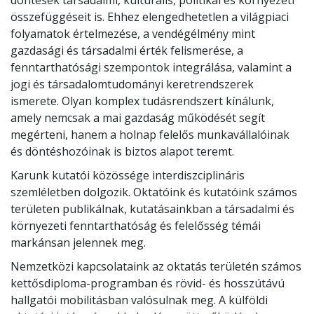
döntések társadalmi, kulturális, politikai és környezeti
összefüggéseit is. Ehhez elengedhetetlen a világpiaci
folyamatok értelmezése, a vendégélmény mint
gazdasági és társadalmi érték felismerése, a
fenntarthatósági szempontok integrálása, valamint a
jogi és társadalomtudományi keretrendszerek
ismerete. Olyan komplex tudásrendszert kínálunk,
amely nemcsak a mai gazdaság működését segít
megérteni, hanem a holnap felelős munkavállalóinak
és döntéshozóinak is biztos alapot teremt.
Karunk kutatói közössége interdiszciplináris
szemléletben dolgozik. Oktatóink és kutatóink számos
területen publikálnak, kutatásainkban a társadalmi és
környezeti fenntarthatóság és felelősség témái
markánsan jelennek meg.
Nemzetközi kapcsolataink az oktatás területén számos
kettősdiploma-programban és rövid- és hosszútávú
hallgatói mobilitásban valósulnak meg. A külföldi