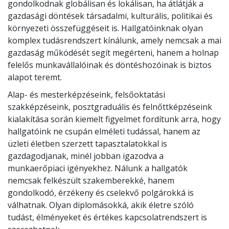
gondolkodnak globálisan és lokálisan, ha átlátják a
gazdasági döntések társadalmi, kulturális, politikai és
környezeti összefüggéseit is. Hallgatóinknak olyan
komplex tudásrendszert kínálunk, amely nemcsak a mai
gazdaság működését segít megérteni, hanem a holnap
felelős munkavállalóinak és döntéshozóinak is biztos
alapot teremt.
Alap- és mesterképzéseink, felsőoktatási
szakképzéseink, posztgraduális és felnőttképzéseink
kialakítása során kiemelt figyelmet fordítunk arra, hogy
hallgatóink ne csupán elméleti tudással, hanem az
üzleti életben szerzett tapasztalatokkal is
gazdagodjanak, minél jobban igazodva a
munkaerőpiaci igényekhez. Nálunk a hallgatók
nemcsak felkészült szakemberekké, hanem
gondolkodó, érzékeny és cselekvő polgárokká is
válhatnak. Olyan diplomásokká, akik életre szóló
tudást, élményeket és értékes kapcsolatrendszert is