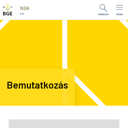
Ugrás a tartalomra
NGK
NGK
KERESÉS
MENÜ
Bemutatkozás