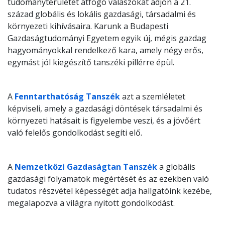
tudományterületet átfogó válaszokat adjon a 21.
század globális és lokális gazdasági, társadalmi és
környezeti kihívásaira. Karunk a Budapesti
Gazdaságtudományi Egyetem egyik új, mégis gazdag
hagyományokkal rendelkező kara, amely négy erős,
egymást jól kiegészítő tanszéki pillérre épül.
A
Fenntarthatóság Tanszék
azt a szemléletet
képviseli, amely a gazdasági döntések társadalmi és
környezeti hatásait is figyelembe veszi, és a jövőért
való felelős gondolkodást segíti elő.
A
Nemzetközi Gazdaságtan Tanszék
a globális
gazdasági folyamatok megértését és az ezekben való
tudatos részvétel képességét adja hallgatóink kezébe,
megalapozva a világra nyitott gondolkodást.