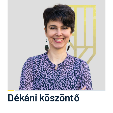
Dékáni köszöntő