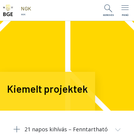
Ugrás a tartalomra
NGK
NGK
KERESÉS
MENÜ
Kiemelt projektek
21 napos kihívás – Fenntartható