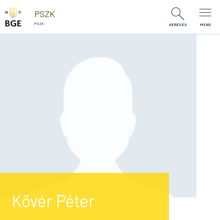
Ugrás a tartalomra
PSZK
PSZK
KERESÉS
MENÜ
Kövér Péter