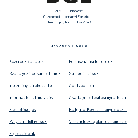
2026 - Budapesti
Gazdaságtudományi Egyetem -
Minden jog fenntartva
v1.14.2
HASZNOS LINKEK
Közérdekű adatok
Felhasználási feltételek
Szabályozó dokumentumok
Süti beállítások
Intézményi tájékoztató
Adatvédelem
Informatikai útmutatók
Akadálymentesítési nyilatkozat
Elérhetőségek
Hallgatói Követelményrendszer
Pályázati felhívások
Visszaélés-bejelentési rendszer
Fejlesztéseink