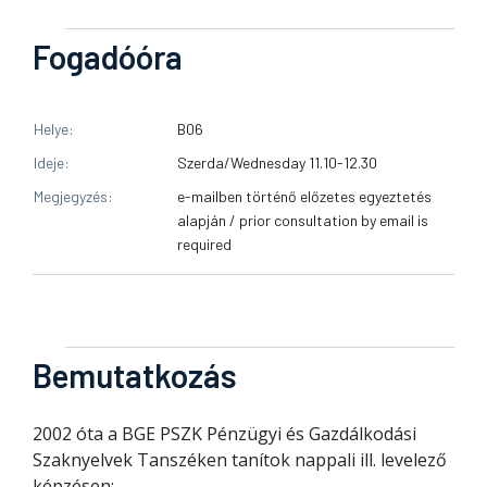
Fogadóóra
Helye
B06
Ideje
Szerda/Wednesday 11.10-12.30
Megjegyzés
e-mailben történő előzetes egyeztetés
alapján / prior consultation by email is
required
Bemutatkozás
2002 óta a BGE PSZK Pénzügyi és Gazdálkodási
Szaknyelvek Tanszéken tanítok nappali ill. levelező
képzésen;