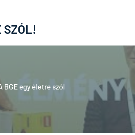
 SZÓL!
A BGE egy életre szól