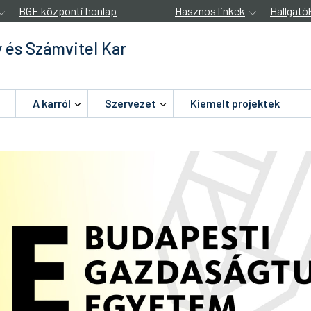
BGE központi honlap
Hasznos linkek
Hallgató
 és Számvitel Kar
A karról
Szervezet
Kiemelt projektek