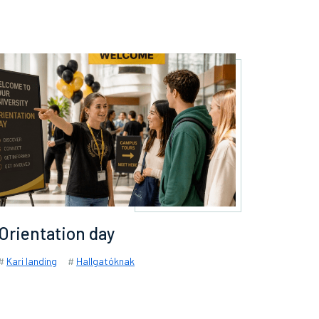
Orientation day
#
Kari landing
#
Hallgatóknak