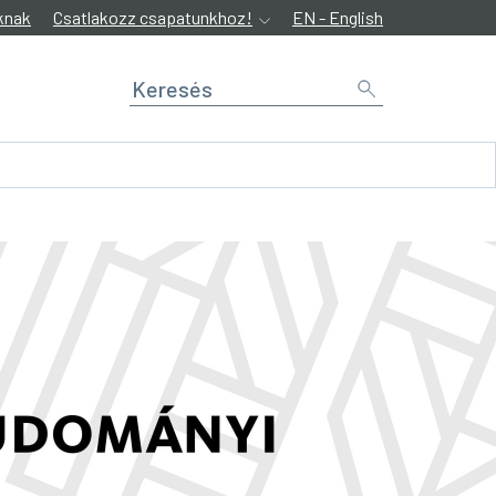
knak
Csatlakozz csapatunkhoz!
EN - English