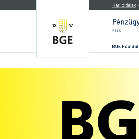
Ugrás a tartalomra
Kari oldalak
Pénzügy
PSZK
BGE Főoldal