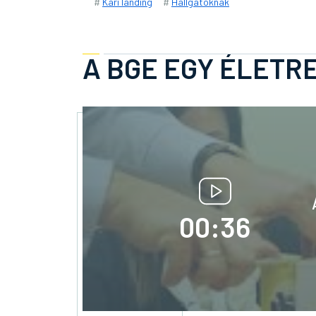
#
Kari landing
#
Hallgatóknak
A BGE EGY ÉLETRE
00:36