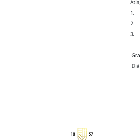
Átl
1. 
2. 
3. 
Gra
Diák