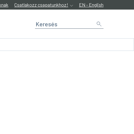
knak
Csatlakozz csapatunkhoz!
EN - English