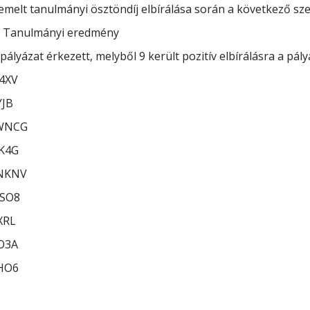
emelt tanulmányi ösztöndíj elbírálása során a következő sz
anulmányi eredmény
pályázat érkezett, melyből 9 került pozitív elbírálásra a pályá
4XV
YJB
WNCG
K4G
NKNV
SO8
XRL
O3A
HO6