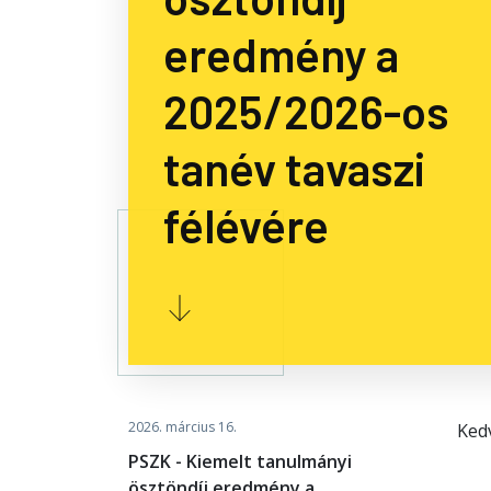
eredmény a
2025/2026-os
tanév tavaszi
félévére
2026. március 16.
Ked
PSZK - Kiemelt tanulmányi
ösztöndíj eredmény a