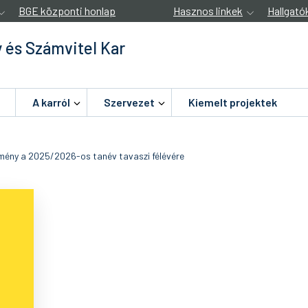
BGE központi honlap
Hasznos linkek
Hallgató
 és Számvitel Kar
A karról
Szervezet
Kiemelt projektek
dmény a 2025/2026-os tanév tavaszi félévére