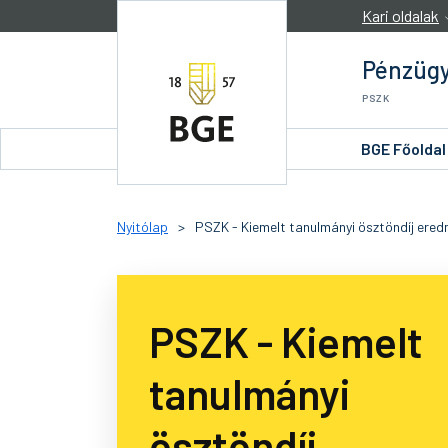
Ugrás a tartalomra
Kari oldalak
Pénzügy
PSZK
BGE Főoldal
Nyitólap
>
PSZK - Kiemelt tanulmányi ösztöndíj ere
PSZK - Kiemelt
tanulmányi
ösztöndíj