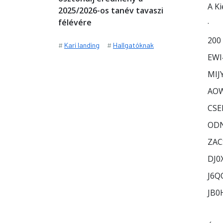
A Ki
2025/2026-os tanév tavaszi
félévére
· T
200 
#
Kari landing
#
Hallgatóknak
EWI
MIJ
AO
CSE
OD
ZAC
DJ0
J6Q
JB0