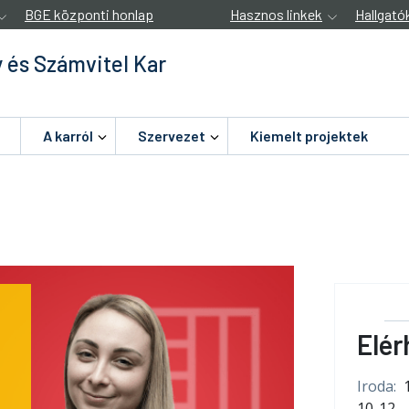
BGE központi honlap
Hasznos linkek
Hallgató
 és Számvitel Kar
A karról
Szervezet
Kiemelt projektek
Elér
Iroda:
10-12.