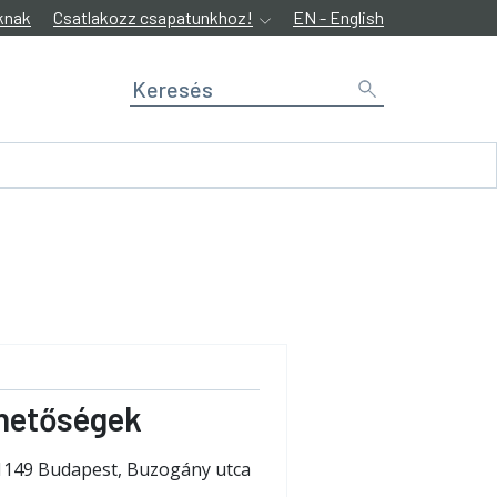
knak
Csatlakozz csapatunkhoz!
EN - English
hetőségek
1149 Budapest, Buzogány utca