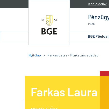
Ugrás a tartalomra
Kari oldalak
Pénzügy
PSZK
BGE Főoldal
Nyitólap
>
Farkas Laura - Munkatárs adatlap
Farkas Laura