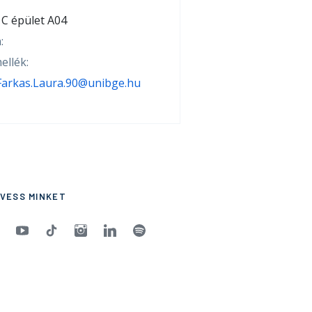
C épület A04
:
ellék:
Farkas.Laura.90@unibge.hu
VESS MINKET