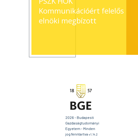
PSZK HÖK
Kommunikációért felelős
elnöki megbízott
2026 - Budapesti
Gazdaságtudományi
Egyetem - Minden
jog fenntartva
v1.14.2