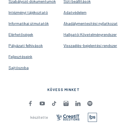
Szabályozó dokumentumok
Süti beállítások
Intézményi tájékoztató
Adatvédelem
Informatikai útmutatók
Akadálymentesítési nyilatkozat
Elérhetőségek
Hallgatói Követelményrendszer
Pályázati felhívások
Visszaélés-bejelentési rendszer
Fejlesztéseink
Sajtószoba
KÖVESS MINKET
készítette