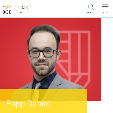
Ugrás a tartalomra
PSZK
PSZK
KERESÉS
MENÜ
Papp Dániel