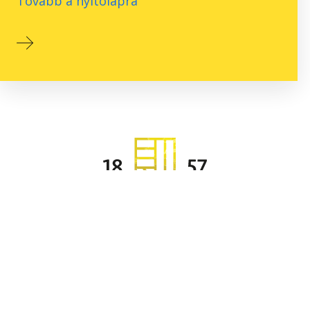
Tovább a nyitólapra
2026 - Budapesti
Gazdaságtudományi Egyetem -
Minden jog fenntartva
v1.14.2