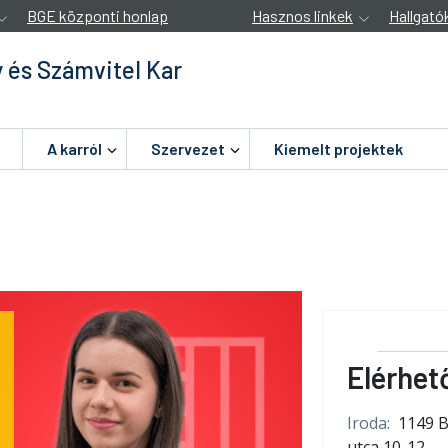
BGE központi honlap
Hasznos linkek
Hallgató
 és Számvitel Kar
A karról
Szervezet
Kiemelt projektek
Elérhet
Iroda:
1149 
utca 10-12.