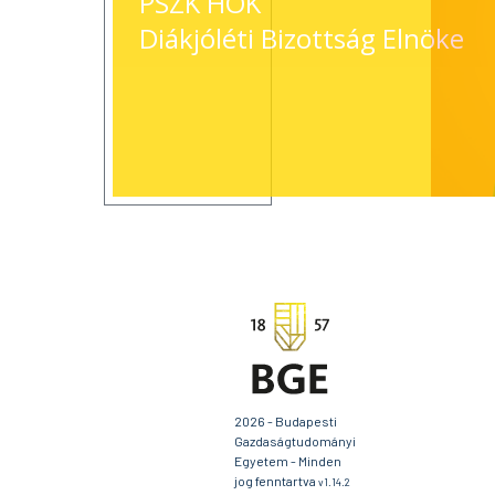
PSZK HÖK
Diákjóléti Bizottság Elnöke
2026 - Budapesti
Gazdaságtudományi
Egyetem - Minden
jog fenntartva
v1.14.2