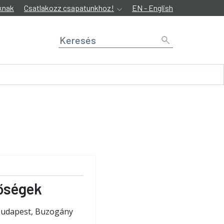
knak
Csatlakozz csapatunkhoz!
EN - English
őségek
Budapest, Buzogány