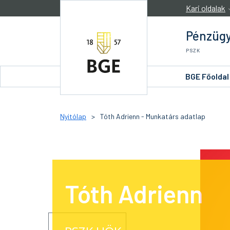
Ugrás a tartalomra
Kari oldalak
Pénzügy
PSZK
BGE Főoldal
Nyitólap
>
Tóth Adrienn - Munkatárs adatlap
Tóth Adrienn