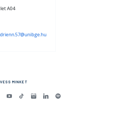
let A04
Adrienn.57@unibge.hu
VESS MINKET