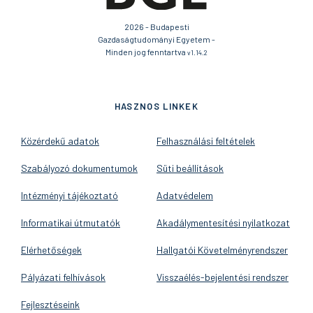
2026 - Budapesti
Gazdaságtudományi Egyetem -
Minden jog fenntartva
v1.14.2
HASZNOS LINKEK
Közérdekű adatok
Felhasználási feltételek
Szabályozó dokumentumok
Süti beállítások
Intézményi tájékoztató
Adatvédelem
Informatikai útmutatók
Akadálymentesítési nyilatkozat
Elérhetőségek
Hallgatói Követelményrendszer
Pályázati felhívások
Visszaélés-bejelentési rendszer
Fejlesztéseink