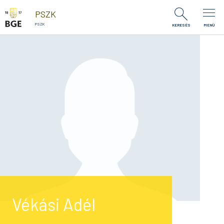
Ugrás a tartalomra
PSZK
PSZK
KERESÉS
MENÜ
Vékási Adél