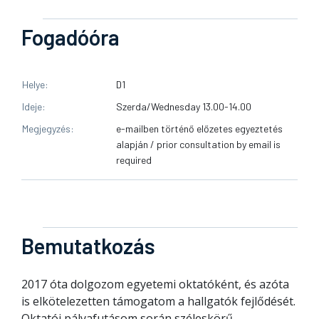
Fogadóóra
Helye
D1
Ideje
Szerda/Wednesday 13.00-14.00
Megjegyzés
e-mailben történő előzetes egyeztetés
alapján / prior consultation by email is
required
Bemutatkozás
2017 óta dolgozom egyetemi oktatóként, és azóta
is elkötelezetten támogatom a hallgatók fejlődését.
Oktatói pályafutásom során széleskörű