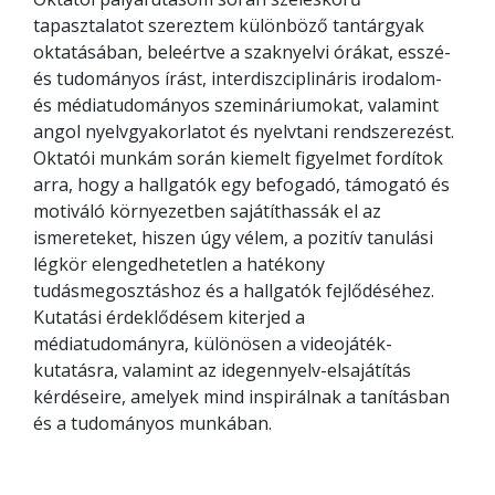
tapasztalatot szereztem különböző tantárgyak
oktatásában, beleértve a szaknyelvi órákat, esszé-
és tudományos írást, interdiszciplináris irodalom-
és médiatudományos szemináriumokat, valamint
angol nyelvgyakorlatot és nyelvtani rendszerezést.
Oktatói munkám során kiemelt figyelmet fordítok
arra, hogy a hallgatók egy befogadó, támogató és
motiváló környezetben sajátíthassák el az
ismereteket, hiszen úgy vélem, a pozitív tanulási
légkör elengedhetetlen a hatékony
tudásmegosztáshoz és a hallgatók fejlődéséhez.
Kutatási érdeklődésem kiterjed a
médiatudományra, különösen a videojáték-
kutatásra, valamint az idegennyelv-elsajátítás
kérdéseire, amelyek mind inspirálnak a tanításban
és a tudományos munkában.