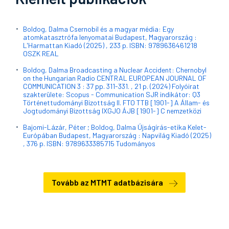
Boldog, Dalma Csernobil és a magyar média: Egy
atomkatasztrófa lenyomatai Budapest, Magyarország :
L'Harmattan Kiadó (2025) , 233 p. ISBN: 9789636461218
OSZK REAL
Boldog, Dalma Broadcasting a Nuclear Accident: Chernobyl
on the Hungarian Radio CENTRAL EUROPEAN JOURNAL OF
COMMUNICATION 3 : 37 pp. 311-331. , 21 p. (2024) Folyóirat
szakterülete: Scopus - Communication SJR indikátor: Q3
Történettudományi Bizottság II. FTO TTB [1901-] A Állam- és
Jogtudományi Bizottság IXGJO ÁJB [1901-] C nemzetközi
Bajomi-Lázár, Péter ; Boldog, Dalma Újságírás-etika Kelet-
Európában Budapest, Magyarország : Napvilág Kiadó (2025)
, 376 p. ISBN: 9789633385715 Tudományos
Tovább az MTMT adatbázisára