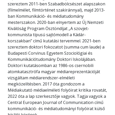
szereztem 2011-ben Szabadbölcsészet alapszakon
(filmelmélet, filmtörténet szakiránnyal), majd 2013-
ban Kommunikáció- és médiatudomány
mesterszakon. 2020-ban elnyertem az Új Nemzeti
Kiválóság Program Ösztöndíjat „A szovjet-
kommunista típusú sajtómodell a Kádár-
korszakban” című kutatási tervemmel. 2021-ben
szereztem doktori fokozatot (summa cum laude) a
Budapesti Corvinus Egyetem Szociológiai és
Kommunikációtudomány Doktori Iskolájában.
Doktori kutatásomban az 1986-os csernobili
atomkatasztrófa magyar médiareprezentációját
vizsgáltam médiarendszer-elméleti
megközelítésben. 2017 óta gondozom a
Médiakutató médiaelméleti folyóirat kritika rovatát,
2022 óta a lap szerkesztője vagyok. Tagja vagyok a
Central European Journal of Communication című
kommunikáció- és médiatudományi folyóirat külső
bírálói körének.