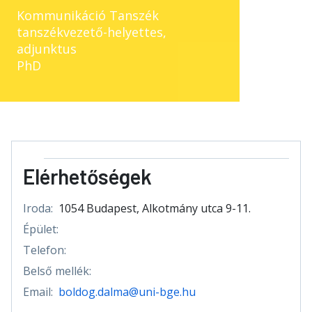
Kommunikáció Tanszék
tanszékvezető-helyettes,
adjunktus
PhD
Elérhetőségek
Iroda:
1054 Budapest, Alkotmány utca 9-11.
Épület:
Telefon:
Belső mellék:
Email:
boldog.dalma@uni-bge.hu