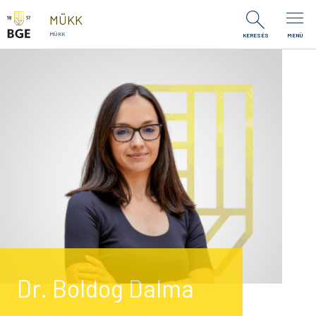
Ugrás a tartalomra
MÜKK
MÜKK
KERESÉS
MENÜ
Dr. Boldog Dalma