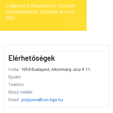
Fogyasztói Magatartás Tanszék
tanszékvezető, főiskolai docens
PhD
Elérhetőségek
Iroda:
1054 Budapest, Alkotmány utca 9-11.
Épület:
Telefon:
Belső mellék:
Email:
polya.eva@uni-bge.hu