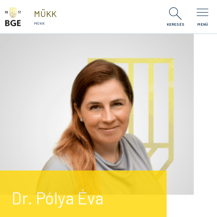
Ugrás a tartalomra
MÜKK
MÜKK
KERESÉS
MENÜ
Dr. Pólya Éva