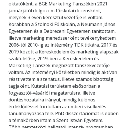
oktatóként, a BGE Marketing Tanszékén 2021
januárjától dolgozom főiskolai docensként,
melynek 3 éven keresztül vezetője is voltam.
Korábban a Szolnoki Főiskolán, a Neumann János
Egyetemen és a Debreceni Egyetemen tanítottam,
illetve marketing menedzserként tevékenykedtem.
2006-tól 2010-ig az intézmény TDK titkára, 2017 és
2019 között a Kereskedelem és marketing alapszak
szakfelelőse, 2019-ben a Kereskedelem és
Marketing Tanszék megbízott tanszékvezetője
voltam. Az intézményi közéletben mindig is aktívan
részt vettem a szenátus, illetve számos bizottság
tagjaként. Kutatási területem elsősorban a
fogyasztói-vásárlói magatartásra, illetve
döntéshozatalra irányul, mindig különös
érdeklődéssel fordultam az emberi viselkedés
tanulmányozása felé. PhD disszertációmat is ebben
a témakörben írtam a Szent István Egyetem.
Több nemzetközi hallgatói intenzív programban