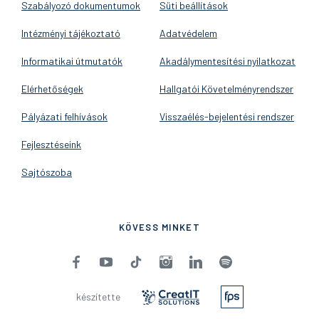
Szabályozó dokumentumok
Süti beállítások
Intézményi tájékoztató
Adatvédelem
Informatikai útmutatók
Akadálymentesítési nyilatkozat
Elérhetőségek
Hallgatói Követelményrendszer
Pályázati felhívások
Visszaélés-bejelentési rendszer
Fejlesztéseink
Sajtószoba
KÖVESS MINKET
készítette