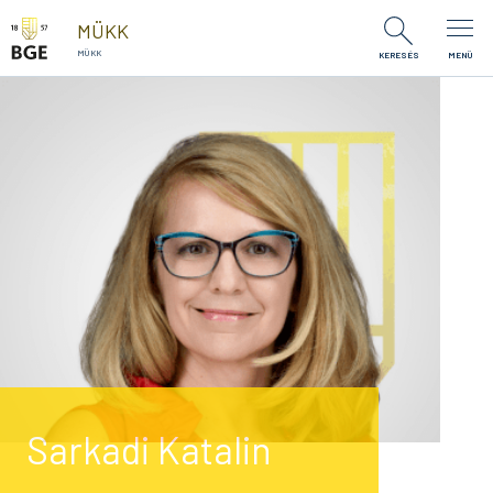
Ugrás a tartalomra
MÜKK
MÜKK
KERESÉS
MENÜ
Sarkadi Katalin