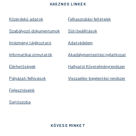
HASZNOS LINKEK
Közérdekű adatok
Felhasználási feltételek
Szabályozó dokumentumok
Süti beállítások
Intézményi tájékoztató
Adatvédelem
Informatikai útmutatók
Akadálymentesítési nyilatkozat
Elérhetőségek
Hallgatói Követelményrendszer
Pályázati felhívások
Visszaélés-bejelentési rendszer
Fejlesztéseink
Sajtószoba
KÖVESS MINKET