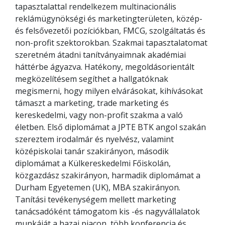
tapasztalattal rendelkezem multinacionális
reklámügynökségi és marketingterületen, közép-
és felsővezetői pozíciókban, FMCG, szolgáltatás és
non-profit szektorokban. Szakmai tapasztalatomat
szeretném átadni tanítványaimnak akadémiai
háttérbe ágyazva. Hatékony, megoldásorientált
megközelítésem segíthet a hallgatóknak
megismerni, hogy milyen elvárásokat, kihívásokat
támaszt a marketing, trade marketing és
kereskedelmi, vagy non-profit szakma a való
életben. Első diplomámat a JPTE BTK angol szakán
szereztem irodalmár és nyelvész, valamint
középiskolai tanár szakirányon, második
diplomámat a Külkereskedelmi Főiskolán,
közgazdász szakirányon, harmadik diplomámat a
Durham Egyetemen (UK), MBA szakirányon.
Tanítási tevékenységem mellett marketing
tanácsadóként támogatom kis -és nagyvállalatok
munkáját a hazai piacon, több konferencia és