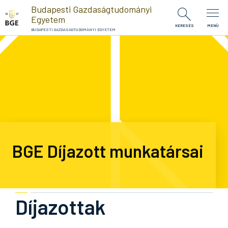
Ugrás a tartalomra
Budapesti Gazdaságtudományi
Egyetem
KERESÉS
MENÜ
BUDAPESTI GAZDASÁGTUDOMÁNYI EGYETEM
BGE Díjazott munkatársai
Díjazottak