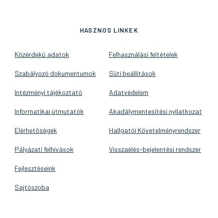
HASZNOS LINKEK
Közérdekű adatok
Felhasználási feltételek
Szabályozó dokumentumok
Süti beállítások
Intézményi tájékoztató
Adatvédelem
Informatikai útmutatók
Akadálymentesítési nyilatkozat
Elérhetőségek
Hallgatói Követelményrendszer
Pályázati felhívások
Visszaélés-bejelentési rendszer
Fejlesztéseink
Sajtószoba