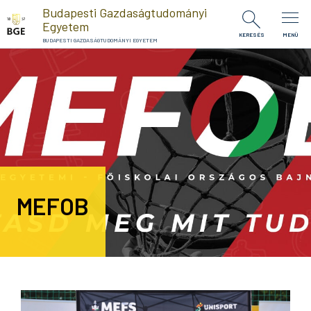
Ugrás a tartalomra
Budapesti Gazdaságtudományi
Egyetem
KERESÉS
MENÜ
BUDAPESTI GAZDASÁGTUDOMÁNYI EGYETEM
MEFOB