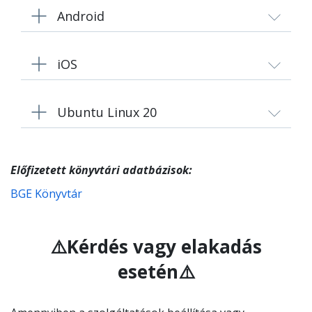
Android
iOS
Ubuntu Linux 20
Előfizetett könyvtári adatbázisok:
BGE Könyvtár
⚠️Kérdés vagy elakadás
esetén⚠️