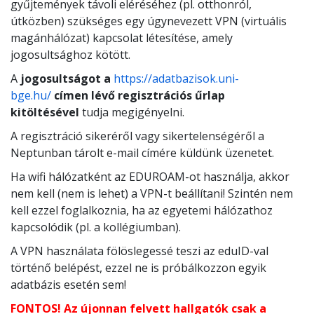
gyűjtemények távoli eléréséhez (pl. otthonról,
útközben) szükséges egy úgynevezett VPN (virtuális
magánhálózat) kapcsolat létesítése, amely
jogosultsághoz kötött.
A
jogosultságot a
https://adatbazisok.uni-
bge.hu/
címen lévő regisztrációs űrlap
kitöltésével
tudja megigényelni.
A regisztráció sikeréről vagy sikertelenségéről a
Neptunban tárolt e-mail címére küldünk üzenetet.
Ha wifi hálózatként az EDUROAM-ot használja, akkor
nem kell (nem is lehet) a VPN-t beállítani! Szintén nem
kell ezzel foglalkoznia, ha az egyetemi hálózathoz
kapcsolódik (pl. a kollégiumban).
A VPN használata fölöslegessé teszi az eduID-val
történő belépést, ezzel ne is próbálkozzon egyik
adatbázis esetén sem!
FONTOS! Az újonnan felvett hallgatók csak a