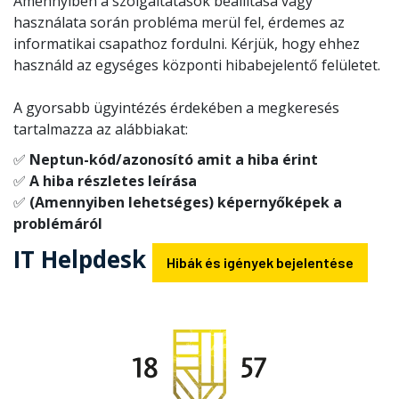
Amennyiben a szolgáltatások beállítása vagy
használata során probléma merül fel, érdemes az
informatikai csapathoz fordulni. Kérjük, hogy ehhez
használd az egységes központi hibabejelentő felületet.
A gyorsabb ügyintézés érdekében a megkeresés
tartalmazza az alábbiakat:
✅
Neptun-kód/azonosító amit a hiba érint
✅
A hiba részletes leírása
✅
(Amennyiben lehetséges) képernyőképek a
problémáról
IT Helpdesk
Hibák és igények bejelentése