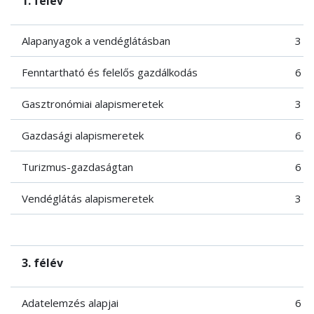
1. félév
Alapanyagok a vendéglátásban
3
Fenntartható és felelős gazdálkodás
6
Gasztronómiai alapismeretek
3
Gazdasági alapismeretek
6
Turizmus-gazdaságtan
6
Vendéglátás alapismeretek
3
3. félév
Adatelemzés alapjai
6