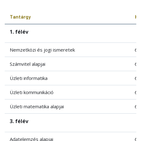
Tantárgy
Kr
1. félév
Nemzetközi és jogi ismeretek
6
Számvitel alapjai
6
Üzleti informatika
6
Üzleti kommunikáció
6
Üzleti matematika alapjai
6
3. félév
Adatelemzés alapjai
6