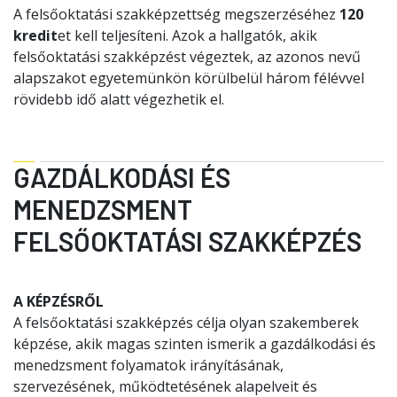
A felsőoktatási szakképzettség megszerzéséhez
120
kredit
et kell
teljesíteni. Azok a hallgatók, akik
felsőoktatási szakképzést végeztek, az azonos nevű
alapszakot egyetemünkön körülbelül három félévvel
rövidebb idő alatt végezhetik el.
GAZDÁLKODÁSI ÉS
MENEDZSMENT
FELSŐOKTATÁSI SZAKKÉPZÉS
A KÉPZÉSRŐL
A felsőoktatási szakképzés célja olyan szakemberek
képzése, akik magas szinten ismerik a gazdálkodási és
menedzsment folyamatok irányításának,
szervezésének, működtetésének alapelveit és