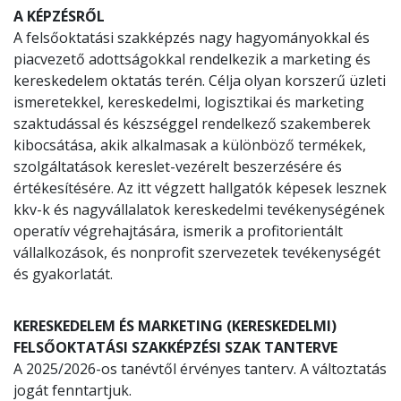
A KÉPZÉSRŐL
A felsőoktatási szakképzés nagy hagyományokkal és
piacvezető adottságokkal rendelkezik a marketing és
kereskedelem oktatás terén. Célja olyan korszerű üzleti
ismeretekkel, kereskedelmi, logisztikai és marketing
szaktudással és készséggel rendelkező szakemberek
kibocsátása, akik alkalmasak a különböző termékek,
szolgáltatások kereslet-vezérelt beszerzésére és
értékesítésére. Az itt végzett hallgatók képesek lesznek
kkv-k és nagyvállalatok kereskedelmi tevékenységének
operatív végrehajtására, ismerik a profitorientált
vállalkozások, és nonprofit szervezetek tevékenységét
és gyakorlatát.
KERESKEDELEM ÉS MARKETING (KERESKEDELMI)
FELSŐOKTATÁSI SZAKKÉPZÉSI SZAK TANTERVE
A 2025/2026-os tanévtől érvényes tanterv. A változtatás
jogát fenntartjuk.