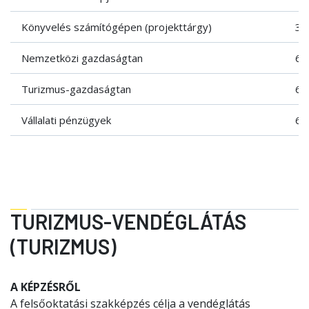
Könyvelés számítógépen (projekttárgy)
3
Nemzetközi gazdaságtan
6
Turizmus-gazdaságtan
6
Vállalati pénzügyek
6
TURIZMUS-VENDÉGLÁTÁS
(TURIZMUS)
A KÉPZÉSRŐL
A felsőoktatási szakképzés célja a vendéglátás