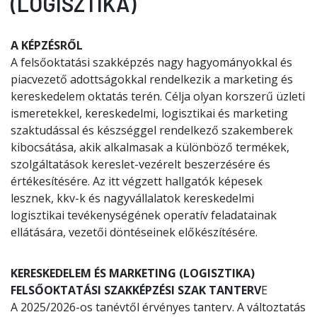
(LOGISZTIKA)
A KÉPZÉSRŐL
A felsőoktatási szakképzés nagy hagyományokkal és
piacvezető adottságokkal rendelkezik a marketing és
kereskedelem oktatás terén. Célja olyan korszerű üzleti
ismeretekkel, kereskedelmi, logisztikai és marketing
szaktudással és készséggel rendelkező szakemberek
kibocsátása, akik alkalmasak a különböző termékek,
szolgáltatások kereslet-vezérelt beszerzésére és
értékesítésére. Az itt végzett hallgatók képesek
lesznek, kkv-k és nagyvállalatok kereskedelmi
logisztikai tevékenységének operatív feladatainak
ellátására, vezetői döntéseinek előkészítésére.
KERESKEDELEM ÉS MARKETING (LOGISZTIKA)
FELSŐOKTATÁSI SZAKKÉPZÉSI SZAK TANTERV
E
A 2025/2026-os tanévtől érvényes tanterv. A változtatás