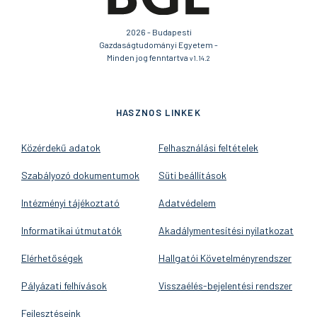
2026 - Budapesti
Gazdaságtudományi Egyetem -
Minden jog fenntartva
v1.14.2
HASZNOS LINKEK
Közérdekű adatok
Felhasználási feltételek
Szabályozó dokumentumok
Süti beállítások
Intézményi tájékoztató
Adatvédelem
Informatikai útmutatók
Akadálymentesítési nyilatkozat
Elérhetőségek
Hallgatói Követelményrendszer
Pályázati felhívások
Visszaélés-bejelentési rendszer
Fejlesztéseink