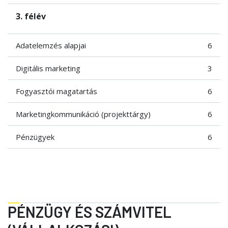
3. félév
Adatelemzés alapjai
6
Digitális marketing
3
Fogyasztói magatartás
6
Marketingkommunikáció (projekttárgy)
6
Pénzügyek
6
PÉNZÜGY ÉS SZÁMVITEL