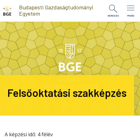
Ugrás a tartalomra
Budapesti Gazdaságtudományi
Egyetem
KERESÉS
MENÜ
Felsőoktatási szakképzés
A képzési idő: 4 félév