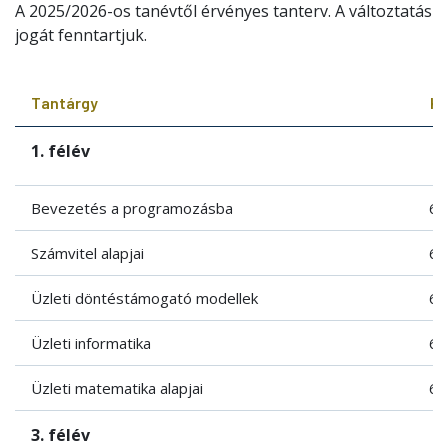
A 2025/2026-os tanévtől érvényes tanterv. A változtatás
jogát fenntartjuk.
Tantárgy
Kr
1. félév
Bevezetés a programozásba
6
Számvitel alapjai
6
Üzleti döntéstámogató modellek
6
Üzleti informatika
6
Üzleti matematika alapjai
6
3. félév