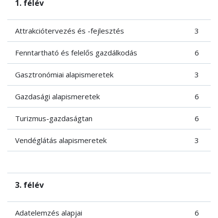
1. félév
Attrakciótervezés és -fejlesztés
3
Fenntartható és felelős gazdálkodás
6
Gasztronómiai alapismeretek
3
Gazdasági alapismeretek
6
Turizmus-gazdaságtan
6
Vendéglátás alapismeretek
3
3. félév
Adatelemzés alapjai
6