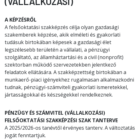
(VÁLLALKOZÁSI)
A KÉPZÉSRŐL
A felsőoktatási szakképzés célja olyan gazdasági
szakemberek képzése, akik elméleti és gyakorlati
tudásuk birtokában képesek a gazdasági élet
legszélesebb területén a vállalati, a pénzügyi
szolgáltató, az államháztartási és a civil (nonprofit)
szektorban működő szervezetekben jelentkező
feladatok ellátására. A szakképzettség birtokában a
munkaerő-piaci igényekhez rugalmasan alkalmazkodni
tudnak, pénzügyi-számviteli gyakorlati ismeretekkel,
jártasságokkal és készségekkel rendelkeznek.
PÉNZÜGY ÉS SZÁMVITEL (VÁLLALKOZÁSI)
FELSŐOKTATÁSI SZAKKÉPZÉSI SZAK TANTERVE
A 2025/2026-os tanévtől érvényes tanterv. A változtatás
jogát fenntartjuk.