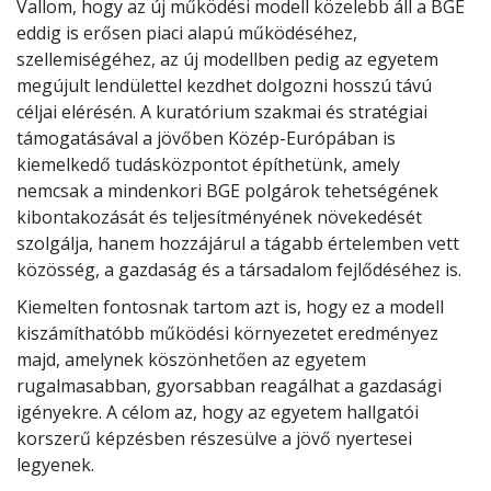
Vallom, hogy az új működési modell közelebb áll a BGE
eddig is erősen piaci alapú működéséhez,
szellemiségéhez, az új modellben pedig az egyetem
megújult lendülettel kezdhet dolgozni hosszú távú
céljai elérésén. A kuratórium szakmai és stratégiai
támogatásával a jövőben Közép-Európában is
kiemelkedő tudásközpontot építhetünk, amely
nemcsak a mindenkori BGE polgárok tehetségének
kibontakozását és teljesítményének növekedését
szolgálja, hanem hozzájárul a tágabb értelemben vett
közösség, a gazdaság és a társadalom fejlődéséhez is.
Kiemelten fontosnak tartom azt is, hogy ez a modell
kiszámíthatóbb működési környezetet eredményez
majd, amelynek köszönhetően az egyetem
rugalmasabban, gyorsabban reagálhat a gazdasági
igényekre. A célom az, hogy az egyetem hallgatói
korszerű képzésben részesülve a jövő nyertesei
legyenek.