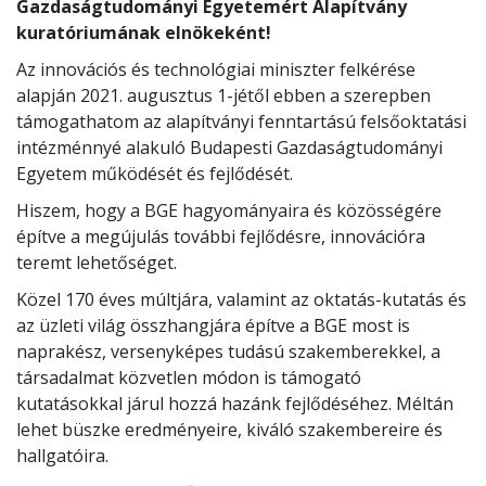
Gazdaságtudományi Egyetemért Alapítvány
kuratóriumának elnökeként!
Az innovációs és technológiai miniszter felkérése
alapján 2021. augusztus 1-jétől ebben a szerepben
támogathatom az alapítványi fenntartású felsőoktatási
intézménnyé alakuló Budapesti Gazdaságtudományi
Egyetem működését és fejlődését.
Hiszem, hogy a BGE hagyományaira és közösségére
építve a megújulás további fejlődésre, innovációra
teremt lehetőséget.
Közel 170 éves múltjára, valamint az oktatás-kutatás és
az üzleti világ összhangjára építve a BGE most is
naprakész, versenyképes tudású szakemberekkel, a
társadalmat közvetlen módon is támogató
kutatásokkal járul hozzá hazánk fejlődéséhez. Méltán
lehet büszke eredményeire, kiváló szakembereire és
hallgatóira.