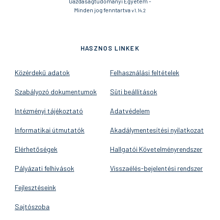
Gazdaságtudományi Egyetem -
Minden jog fenntartva
v1.14.2
HASZNOS LINKEK
Közérdekű adatok
Felhasználási feltételek
Szabályozó dokumentumok
Süti beállítások
Intézményi tájékoztató
Adatvédelem
Informatikai útmutatók
Akadálymentesítési nyilatkozat
Elérhetőségek
Hallgatói Követelményrendszer
Pályázati felhívások
Visszaélés-bejelentési rendszer
Fejlesztéseink
Sajtószoba