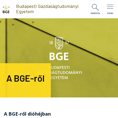
Ugrás a tartalomra
Budapesti Gazdaságtudományi
Egyetem
KERESÉS
MENÜ
A BGE-ről
A BGE-ről dióhéjban