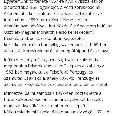
Egyetemünk története 1857-re nyúlik vissza, ekkor
alapították a BGE jogelődjét, a Pesti Kereskedelmi
Akadémiát a kor szakmai kihívásaira válaszul. Ez az
intézmény – 1899-ben a Keleti Kereskedelmi
Akadémiával bővülve – lett Közép-Európa, ezen belül az
Osztrák-Magyar Monarchia első kereskedelmi
főiskolája. Ebben az iskolában képezték a
kereskedelem és a bankvilág szakembereit. 1969-ben
alakult át Kereskedelmi és Vendéglátóipari Főiskolává.
Időközben egy másik gazdasági szakterületen is
megindult a felsőoktatási szintű képzés azzal, hogy
1962-ben megalakult a Felsőfokú Pénzügyi és
Számviteli Szakiskola, amely 1970-től Pénzügyi és
Számviteli Főiskolaként szélesítette oktatási területét.
Mindezzel párhuzamosan 1957-ben hozták létre a
hazai külkereskedelem számára nyelveket beszélő,
magasan kvalifikált szakembereket képző
Külkereskedelmi Levelező Iskolát, amely végül 1971-től