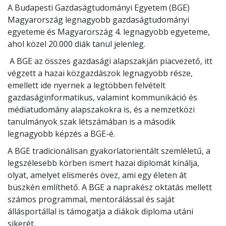
A Budapesti Gazdaságtudományi Egyetem (BGE)
Magyarország legnagyobb gazdaságtudományi
egyeteme és Magyarország 4. legnagyobb egyeteme,
ahol közel 20.000 diák tanul jelenleg.
A BGE az összes gazdasági alapszakján piacvezető, itt
végzett a hazai közgazdászok legnagyobb része,
emellett ide nyernek a legtöbben felvételt
gazdaságinformatikus, valamint kommunikáció és
médiatudomány alapszakokra is, és a nemzetközi
tanulmányok szak létszámában is a második
legnagyobb képzés a BGE-é.
A BGE tradicionálisan gyakorlatorientált szemléletű, a
legszélesebb körben ismert hazai diplomát kínálja,
olyat, amelyet elismerés övez, ami egy életen át
büszkén említhető. A BGE a naprakész oktatás mellett
számos programmal, mentorálással és saját
állásportállal is támogatja a diákok diploma utáni
sikerét.