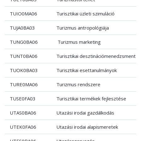
TUIO0MA06
Turisztikai üzleti szimuláció
TUJA0BA03
Turizmus antropológiája
TUNG0BA06
Turizmus marketing
TUNT0BA06
Turisztikai desztinációmenedzsment
TUOK0BA03
Turisztikai esettanulmányok
TURE0MA06
Turizmus rendszere
TUSE0FA03
Turisztikai termékek fejlesztése
UTAS0BA06
Utazási irodai gazdálkodás
UTEK0FA06
Utazási irodai alapismeretek
UTES0BA06
Utazásszervezés