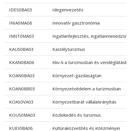
IDES0BA03
Idegenvezetés
INIA0MA06
Innovatív gasztronómia
INNT0MA03
Ingatlanfejlesztés, ingatlanmenedzsm
KAUS0BA03
Kastélyturizmus
KKAN0BA06
Kkv-k a turizmusban és vendéglátásba
KOAN0BA03
Környezet-gazdaságtan
KOAN0BB03
Környezetvédelem a turizmusban
KOAS0VA03
Környezetbarát vállalatirányítás
KOUS0MA03
Közlekedés és turizmus
KUEI0BA06
Kultúraközvetítés és intézményei