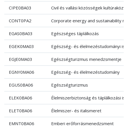
CIPE0BA03
Civil és vallási közösségek kultúraközv
CONT0PA2
Corporate energy and sustainability 
EGAS0BA03
Egészséges táplálkozás
EGEK0MA03
Egészség- és élelmezéstudományi is
EGJE0MA03
Egészségturizmus menedzsmentje
EGNY0MA06
Egészség- és élelmezéstudomány
EGUS0BA06
Egészségturizmus
ELEK0BA06
Élelmiszerbiztonság és táplálkozási is
ELET0BA06
Élelmiszer- és italismeret
EMNT0BA06
Emberi erőforrásmenedzsment