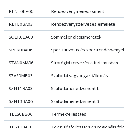
RENT0BA06
Rendezvénymenedzsment
RETE0BA03
Rendezvényszervezés elmélete
SOEK0BA03
Sommelier alapismeretek
SPEK0BA06
Sportturizmus és sportrendezvények
STAN0MA06
Stratégiai tervezés a turizmusban
SZAS0MB03
Szállodai vagyongazdálkodás
SZNT1BA03
Szállodamenedzsment I.
SZNT3BA06
Szállodamenedzsment 3
TEES0BB06
Termékfejlesztés
TEJZ0BA03
Településfejlesztés és regionális földr