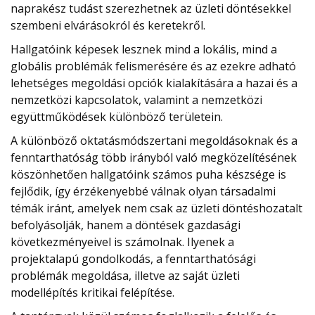
naprakész tudást szerezhetnek az üzleti döntésekkel
szembeni elvárásokról és keretekről.
Hallgatóink képesek lesznek mind a lokális, mind a
globális problémák felismerésére és az ezekre adható
lehetséges megoldási opciók kialakítására a hazai és a
nemzetközi kapcsolatok, valamint a nemzetközi
együttműködések különböző területein.
A különböző oktatásmódszertani megoldásoknak és a
fenntarthatóság több irányból való megközelítésének
köszönhetően hallgatóink számos puha készsége is
fejlődik, így érzékenyebbé válnak olyan társadalmi
témák iránt, amelyek nem csak az üzleti döntéshozatalt
befolyásolják, hanem a döntések gazdasági
következményeivel is számolnak. Ilyenek a
projektalapú gondolkodás, a fenntarthatósági
problémák megoldása, illetve az saját üzleti
modellépítés kritikai felépítése.