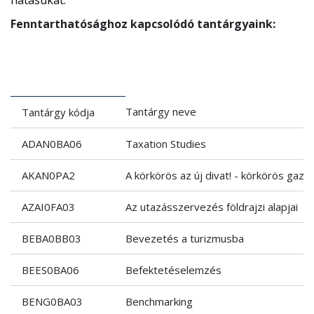
Fenntarthatósághoz kapcsolódó tantárgyaink:
Tantárgy neve
Tantárgy kódja
ADAN0BA06
Taxation Studies
AKAN0PA2
A körkörös az új divat! - körkörös gaz
AZAI0FA03
Az utazásszervezés földrajzi alapjai
BEBA0BB03
Bevezetés a turizmusba
BEES0BA06
Befektetéselemzés
BENG0BA03
Benchmarking