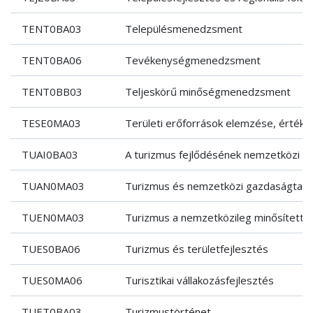
TENT0BA03
Településmenedzsment
TENT0BA06
Tevékenységmenedzsment
TENT0BB03
Teljeskörű minőségmenedzsment
TESE0MA03
Területi erőforrások elemzése, értéke
TUAI0BA03
A turizmus fejlődésének nemzetközi te
TUAN0MA03
Turizmus és nemzetközi gazdaságtan
TUEN0MA03
Turizmus a nemzetközileg minősített t
TUES0BA06
Turizmus és területfejlesztés
TUES0MA06
Turisztikai vállakozásfejlesztés
TUET0BA03
Turizmustörténet