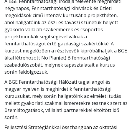
A BGE Fenntarthatósági Irodája félévente meghirdeti
négynapos, Fenntarthatósági kihívások és üzleti
megoldások című intenzív kurzusát a projekthéten,
ahol hallgatóink az őszi-és tavaszi szünetük helyett
gyakorló vállalati szakemberek és csoportos
projektmunkák segítségével válnak a
fenntarthatóságot értő gazdasági szakértőkké. A
kurzust megelőzően a résztvevők kipróbálhatják a BGE
által létrehozott No Plan(et) B fenntarthatósági
szabadulószobát, melynek tapasztalatait a kurzus
során feldolgozzuk.
A BGE Fenntarthatósági Hálózati tagjai angol és
magyar nyelven is meghirdetik fenntarthatósági
kurzusukat, mely során hallgatóink az elméleti tudás
mellett gyakorlati szakmai ismeretekre tesznek szert az
üzemlátogatások, vállalati partnerekkel eltöltött idő
során.
Fejlesztési Stratégiánkkal összhangban az oktatási