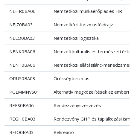
NEHR0BA06
Nemzetközi munkaerőpiac és HR
NEJZ0BA03
Nemzetközi turizmusföldrajz
NELO0BA03
Nemzetközi logisztika
NENK0BA06
Nemzeti kulturális és természeti érték
NENT0BA06
Nemzetközi ellátásilánc-menedzsment
ORUS0BA03
Örökségturizmus
PGLMMNVS01
Alternatív megközelítések az emberi
REES0BA06
Rendezvényszervezés
REGH0BA03
Rendezvény GHP és táplálkozási isme
REIO0BA03
Rekreáció