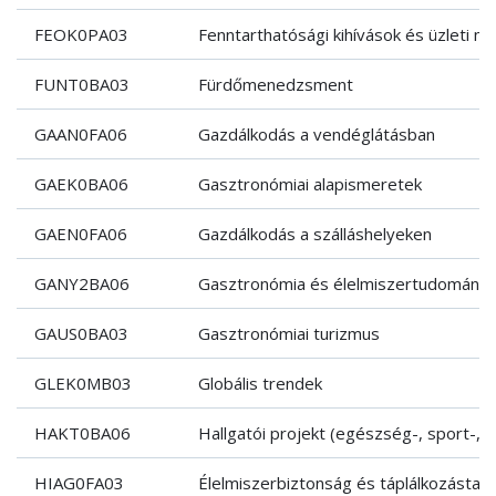
FEOK0PA03
Fenntarthatósági kihívások és üzleti 
FUNT0BA03
Fürdőmenedzsment
GAAN0FA06
Gazdálkodás a vendéglátásban
GAEK0BA06
Gasztronómiai alapismeretek
GAEN0FA06
Gazdálkodás a szálláshelyeken
GANY2BA06
Gasztronómia és élelmiszertudomány 
GAUS0BA03
Gasztronómiai turizmus
GLEK0MB03
Globális trendek
HAKT0BA06
Hallgatói projekt (egészség-, sport-, 
HIAG0FA03
Élelmiszerbiztonság és táplálkozástan