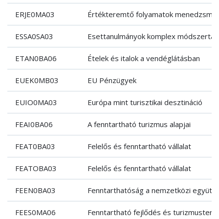
ERJE0MA03
Értékteremtő folyamatok menedzsmen
ESSA0SA03
Esettanulmányok komplex módszertan
ETAN0BA06
Ételek és italok a vendéglátásban
EUEK0MB03
EU Pénzügyek
EUIO0MA03
Európa mint turisztikai desztináció
FEAI0BA06
A fenntartható turizmus alapjai
FEAT0BA03
Felelős és fenntartható vállalat
FEATOBA03
Felelős és fenntartható vállalat
FEEN0BA03
Fenntarthatóság a nemzetközi együt
FEES0MA06
Fenntartható fejlődés és turizmusterv