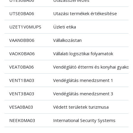
UTSE0BA06
Utazási termékek értékesítése
UZET1V0MUPS
Üzleti etika
VAAN0BB06
Vállalkozástan
VAOK0BA06
Vállalati logisztikai folyamatok
VEAT0BA06
Vendéglátó éttermi és konyhai gyakorl
VENT1BA03
Vendéglátás menedzsment 1
VENT3BA03
Vendéglátás menedzsment 3
VESA0BA03
Védett területek turizmusa
NEEK0MA03
International Security Systems