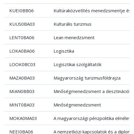
KUEI0BB06
Kultúraközvetítés menedzsmentje és 
KUUS0BA03
Kulturális turizmus
LENT0BA06
Lean menedzsment
LOKA0BA06
Logisztika
LOOK0BC03
Logisztikai szolgáltatók
MAZA0BA03
Magyarország turizmusföldrajza
MIAN0BB03
Minőségmenedzsment a desztinációk
MINT0BA03
Minőségmenedzsment
MOKA0MA03
A magyarországi pénzpolitika elmélete
NEEI0BA06
A nemzetközi kapcsolatok és a diplomá