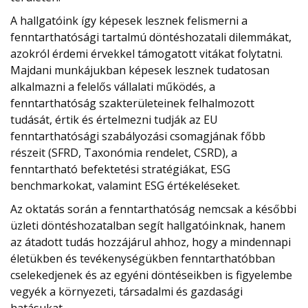
A hallgatóink így képesek lesznek felismerni a
fenntarthatósági tartalmú döntéshozatali dilemmákat,
azokról érdemi érvekkel támogatott vitákat folytatni.
Majdani munkájukban képesek lesznek tudatosan
alkalmazni a felelős vállalati működés, a
fenntarthatóság szakterületeinek felhalmozott
tudását, értik és értelmezni tudják az EU
fenntarthatósági szabályozási csomagjának főbb
részeit (SFRD, Taxonómia rendelet, CSRD), a
fenntartható befektetési stratégiákat, ESG
benchmarkokat, valamint ESG értékeléseket.
Az oktatás során a fenntarthatóság nemcsak a későbbi
üzleti döntéshozatalban segít hallgatóinknak, hanem
az átadott tudás hozzájárul ahhoz, hogy a mindennapi
életükben és tevékenységükben fenntarthatóbban
cselekedjenek és az egyéni döntéseikben is figyelembe
vegyék a környezeti, társadalmi és gazdasági
hatásukat.