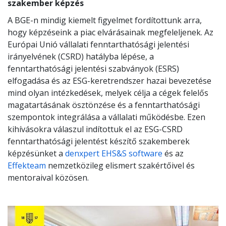
szakember képzés
A BGE-n mindig kiemelt figyelmet fordítottunk arra,
hogy képzéseink a piac elvárásainak megfeleljenek. Az
Európai Unió vállalati fenntarthatósági jelentési
irányelvének (CSRD) hatályba lépése, a
fenntarthatósági jelentési szabványok (ESRS)
elfogadása és az ESG-keretrendszer hazai bevezetése
mind olyan intézkedések, melyek célja a cégek felelős
magatartásának ösztönzése és a fenntarthatósági
szempontok integrálása a vállalati működésbe. Ezen
kihívásokra válaszul indítottuk el az ESG-CSRD
fenntarthatósági jelentést készítő szakemberek
képzésünket a
denxpert EHS&S software
és az
Effekteam
nemzetközileg elismert szakértőivel és
mentoraival közösen.