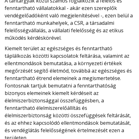
A tantárgyak közül számos foglalkozik a felelős és
fenntartható vállalatokkal - akár ezen szereplők
vendégelőadóként való megjelenítésével -, ezen belül a
fenntartható munkahelyek, a CSR, a társadalmi
felelősségvállalás, a vállalati felelősség és az etikus
működés kérdéskörével.
Kiemelt terület az egészséges és fenntartható
táplálkozás közötti kapcsolatok feltárása, valamint az
ellentmondások bemutatása, a környezeti értékek
megőrzését segítő életmód, továbbá az egészséges és
fenntartható étrend elemeinek a megismertetése.
Fontosnak tartjuk bemutatni a fenntarthatóság
bizonyos elemeinek kiemelt kérdéseit az
élelmiszerbiztonsággal összefüggésben, a
fenntartható élelmiszerelőállítás és
élelmiszerbiztonság közötti összefüggések feltárását,
és az ehhez kapcsolódó ellentmondások bemutatását,
és vendéglátás felelősségének értelmezését ezen a
területen.