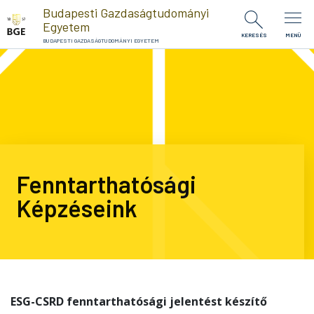
Ugrás a tartalomra
Budapesti Gazdaságtudományi
Egyetem
KERESÉS
MENÜ
BUDAPESTI GAZDASÁGTUDOMÁNYI EGYETEM
Fenntarthatósági
Képzéseink
ESG-CSRD fenntarthatósági jelentést készítő