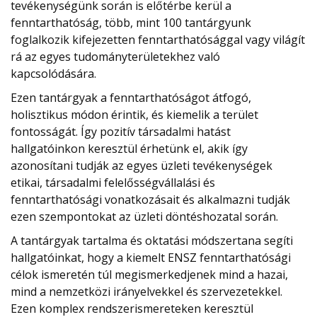
tevékenységünk során is előtérbe kerül a
fenntarthatóság, több, mint 100 tantárgyunk
foglalkozik kifejezetten fenntarthatósággal vagy világít
rá az egyes tudományterületekhez való
kapcsolódására.
Ezen tantárgyak a fenntarthatóságot átfogó,
holisztikus módon érintik, és kiemelik a terület
fontosságát. Így pozitív társadalmi hatást
hallgatóinkon keresztül érhetünk el, akik így
azonosítani tudják az egyes üzleti tevékenységek
etikai, társadalmi felelősségvállalási és
fenntarthatósági vonatkozásait és alkalmazni tudják
ezen szempontokat az üzleti döntéshozatal során.
A tantárgyak tartalma és oktatási módszertana segíti
hallgatóinkat, hogy a kiemelt ENSZ fenntarthatósági
célok ismeretén túl megismerkedjenek mind a hazai,
mind a nemzetközi irányelvekkel és szervezetekkel.
Ezen komplex rendszerismereteken keresztül