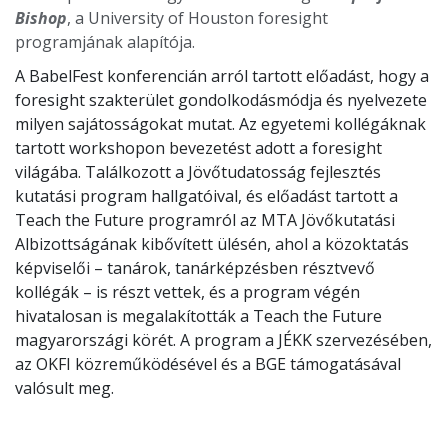
Bishop
, a University of Houston foresight
programjának alapítója.
A BabelFest konferencián arról tartott előadást, hogy a
foresight szakterület gondolkodásmódja és nyelvezete
milyen sajátosságokat mutat. Az egyetemi kollégáknak
tartott workshopon bevezetést adott a foresight
világába. Találkozott a Jövőtudatosság fejlesztés
kutatási program hallgatóival, és előadást tartott a
Teach the Future programról az MTA Jövőkutatási
Albizottságának kibővített ülésén, ahol a közoktatás
képviselői – tanárok, tanárképzésben résztvevő
kollégák – is részt vettek, és a program végén
hivatalosan is megalakították a Teach the Future
magyarországi körét. A program a JÉKK szervezésében,
az OKFI közreműködésével és a BGE támogatásával
valósult meg.