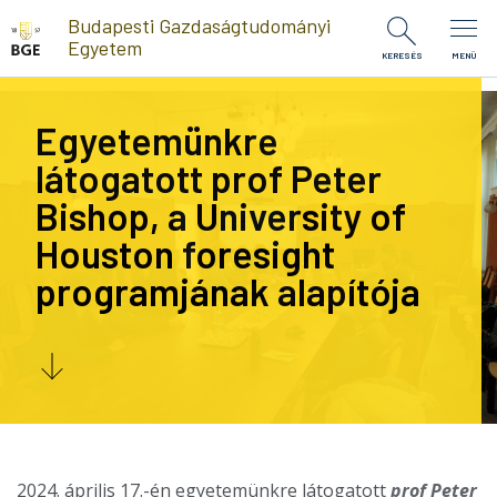
Ugrás a tartalomra
Budapesti Gazdaságtudományi
Egyetem
KERESÉS
MENÜ
Egyetemünkre
látogatott prof Peter
Bishop, a University of
Houston foresight
programjának alapítója
2024. április 17.-én egyetemünkre látogatott
prof Peter