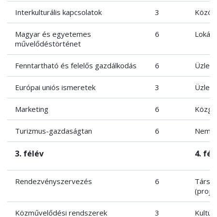
Interkulturális kapcsolatok
3
Közös
Magyar és egyetemes
6
Lokáli
művelődéstörténet
Fenntartható és felelős gazdálkodás
6
Üzleti
Európai uniós ismeretek
3
Üzleti
Marketing
6
Közgaz
Turizmus-gazdaságtan
6
Nemzet
3. félév
4. fél
Rendezvényszervezés
6
Társad
(proje
Közművelődési rendszerek
3
Kultúr