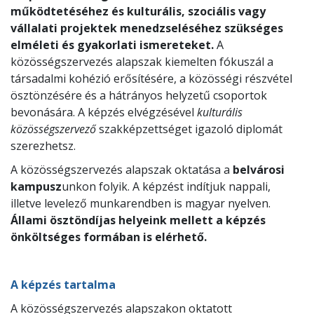
működtetéséhez és kulturális, szociális vagy
vállalati projektek menedzseléséhez szükséges
elméleti és gyakorlati ismereteket.
A
közösségszervezés alapszak kiemelten fókuszál a
társadalmi kohézió erősítésére, a közösségi részvétel
ösztönzésére és a hátrányos helyzetű csoportok
bevonására. A képzés elvégzésével
kulturális
közösségszervező
szakképzettséget igazoló diplomát
szerezhetsz.
A közösségszervezés alapszak oktatása a
belvárosi
kampusz
unkon folyik. A képzést indítjuk nappali,
illetve levelező munkarendben is magyar nyelven.
Állami ösztöndíjas helyeink mellett a képzés
önköltséges formában is elérhető.
A képzés tartalma
A közösségszervezés alapszakon oktatott