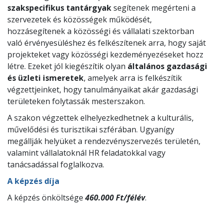
szakspecifikus tantárgyak
segítenek megérteni a
szervezetek és közösségek működését,
hozzásegítenek a közösségi és vállalati szektorban
való érvényesüléshez és felkészítenek arra, hogy saját
projekteket vagy közösségi kezdeményezéseket hozz
létre. Ezeket jól kiegészítik olyan
általános gazdasági
és üzleti ismeretek
, amelyek arra is felkészítik
végzettjeinket, hogy tanulmányaikat akár gazdasági
területeken folytassák mesterszakon.
A szakon végzettek elhelyezkedhetnek a kulturális,
művelődési és turisztikai szférában. Ugyanígy
megállják helyüket a rendezvényszervezés területén,
valamint vállalatoknál HR feladatokkal vagy
tanácsadással foglalkozva.
A képzés díja
A képzés önköltsége
460.000 Ft/félév
.