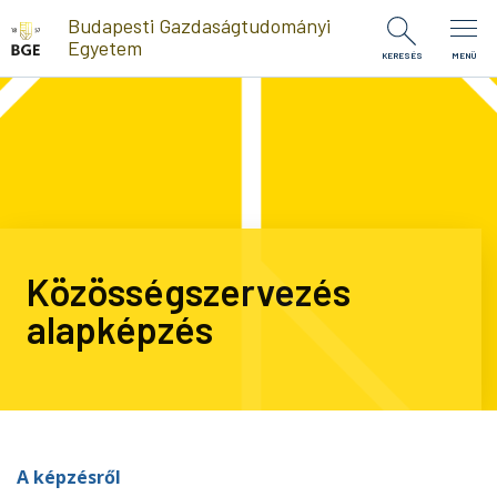
Ugrás a tartalomra
Budapesti Gazdaságtudományi
Egyetem
KERESÉS
MENÜ
Közösségszervezés
alapképzés
A képzésről