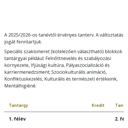
A 2025/2026-os tanévtől érvényes tanterv. A változtatás
jogát fenntartjuk.
Speciális szakismeret (kötelezően választható) blokkok
tantárgyai például: Felnőttnevelés és szabályozási
környezete, Ifjúsági kultúra, Pályaszocializáció és
karriermenedzsment; Szociokulturális animáció,
Konfliktuskezelés, Kulturális és természeti értékeink,
Mentálhigiéné.
Tantárgy
Kredit
Tantá
1. félév
2. fél