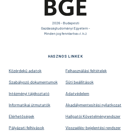
2026 - Budapesti
Gazdaságtudományi Egyetem -
Minden jog fenntartva
v1.14.2
HASZNOS LINKEK
Közérdekű adatok
Felhasználási feltételek
Szabályozó dokumentumok
Süti beállítások
Intézményi tájékoztató
Adatvédelem
Informatikai útmutatók
Akadálymentesítési nyilatkozat
Elérhetőségek
Hallgatói Követelményrendszer
Pályázati felhívások
Visszaélés-bejelentési rendszer