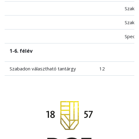
Szakdo
Szakma
Speciá
1-6. félév
Szabadon választható tantárgy
12