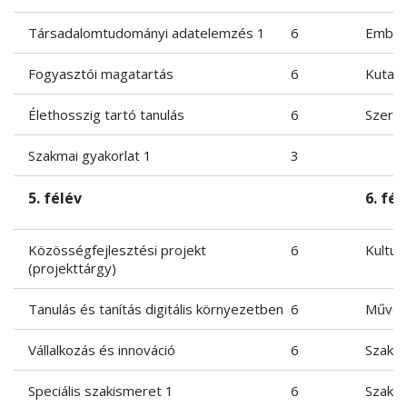
Társadalomtudományi adatelemzés 1
6
Ember
Fogyasztói magatartás
6
Kutatá
Élethosszig tartó tanulás
6
Szerv
Szakmai gyakorlat 1
3
5. félév
6. fél
Közösségfejlesztési projekt
6
Kultur
(projekttárgy)
Tanulás és tanítás digitális környezetben
6
Művész
Vállalkozás és innováció
6
Szakdo
Speciális szakismeret 1
6
Szakdo