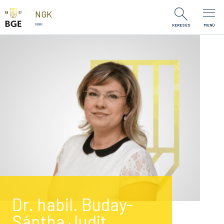
Ugrás a tartalomra
NGK
NGK
KERESÉS
MENÜ
Dr. habil. Buday-
Sántha Judit