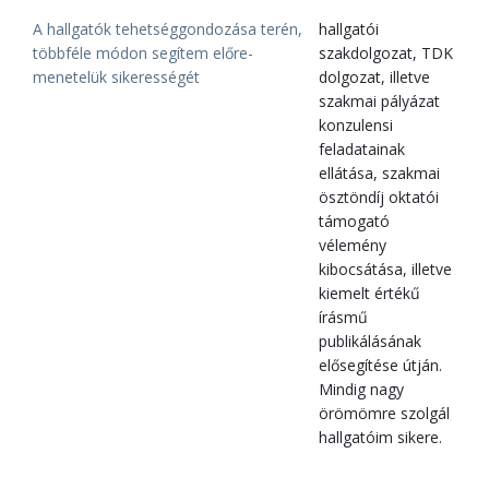
A hallgatók tehetséggondozása terén,
hallgatói
többféle módon segítem előre-
szakdolgozat, TDK
menetelük sikerességét
dolgozat, illetve
szakmai pályázat
konzulensi
feladatainak
ellátása, szakmai
ösztöndíj oktatói
támogató
vélemény
kibocsátása, illetve
kiemelt értékű
írásmű
publikálásának
elősegítése útján.
Mindig nagy
örömömre szolgál
hallgatóim sikere.