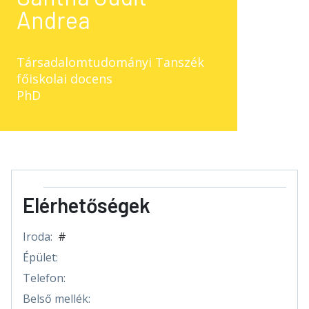
Andrea
Társadalomtudományi Tanszék
főiskolai docens
PhD
Elérhetőségek
Iroda:
#
Épület:
Telefon:
Belső mellék: