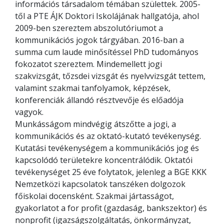
információs társadalom témában születtek. 2005-
től a PTE ÁJK Doktori Iskolájának hallgatója, ahol
2009-ben szereztem abszolutóriumot a
kommunikációs jogok tárgyában. 2016-ban a
summa cum laude minősítéssel PhD tudományos
fokozatot szereztem. Mindemellett jogi
szakvizsgát, tőzsdei vizsgát és nyelvvizsgát tettem,
valamint szakmai tanfolyamok, képzések,
konferenciák állandó résztvevője és előadója
vagyok.
Munkásságom mindvégig átszőtte a jogi, a
kommunikációs és az oktató-kutató tevékenység.
Kutatási tevékenységem a kommunikációs jog és
kapcsolódó területekre koncentrálódik. Oktatói
tevékenységet 25 éve folytatok, jelenleg a BGE KKK
Nemzetközi kapcsolatok tanszéken dolgozok
főiskolai docensként. Szakmai jártasságot,
gyakorlatot a for profit (gazdaság, bankszektor) és
nonprofit (igazságszolgáltatás, önkormányzat,