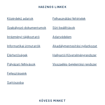
HASZNOS LINKEK
Közérdekű adatok
Felhasználási feltételek
Szabályozó dokumentumok
Süti beállítások
Intézményi tájékoztató
Adatvédelem
Informatikai útmutatók
Akadálymentesítési nyilatkozat
Elérhetőségek
Hallgatói Követelményrendszer
Pályázati felhívások
Visszaélés-bejelentési rendszer
Fejlesztéseink
Sajtószoba
KÖVESS MINKET