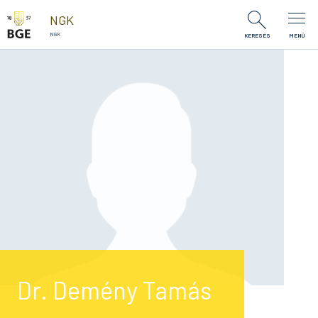
Ugrás a tartalomra
NGK
NGK
KERESÉS
MENÜ
Dr. Demény Tamás