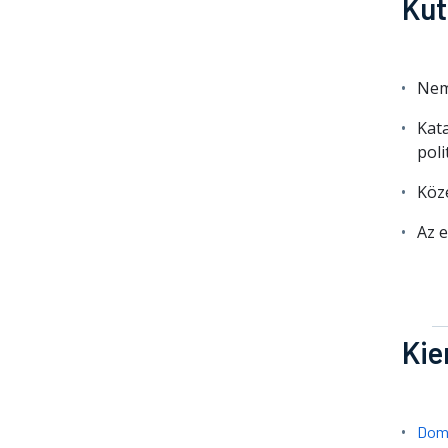
Kut
Nem
Kata
poli
Köz
Az e
Kie
Domo