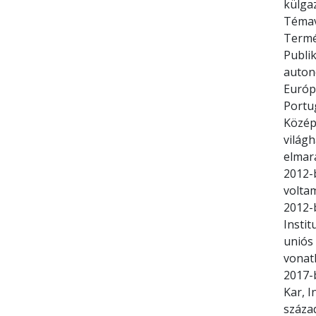
külga
Témav
Termé
Publi
auton
Európ
Portug
Közép
világ
elmar
2012-
voltam
2012-
Insti
uniós
vonat
2017-
Kar, I
száza