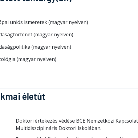
ópai uniós ismeretek (magyar nyelven)
daságtörténet (magyar nyelven)
daságpolitika (magyar nyelven)
tológia (magyar nyelven)
kmai életút
Doktori értekezés védése BCE Nemzetközi Kapcsola
Multidiszciplináris Doktori Iskolában.