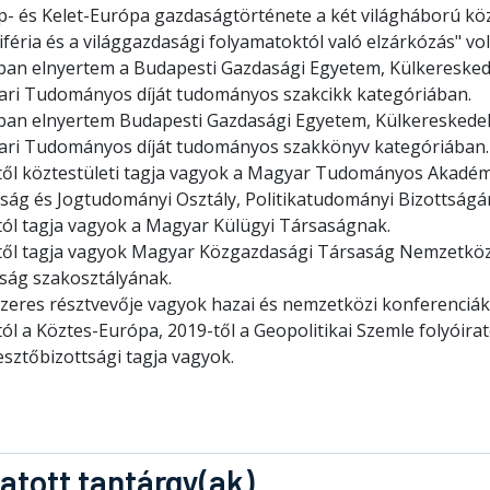
p- és Kelet-Európa gazdaságtörténete a két világháború köz
iféria és a világgazdasági folyamatoktól való elzárkózás" vol
ban elnyertem a Budapesti Gazdasági Egyetem, Külkeresked
Kari Tudományos díját tudományos szakcikk kategóriában.
ban elnyertem Budapesti Gazdasági Egyetem, Külkereskede
Kari Tudományos díját tudományos szakkönyv kategóriában.
től köztestületi tagja vagyok a Magyar Tudományos Akadém
ság és Jogtudományi Osztály, Politikatudományi Bizottságá
tól tagja vagyok a Magyar Külügyi Társaságnak.
től tagja vagyok Magyar Közgazdasági Társaság Nemzetköz
ság szakosztályának.
zeres résztvevője vagyok hazai és nemzetközi konferenciák
ól a Köztes-Európa, 2019-től a Geopolitikai Szemle folyóira
sztőbizottsági tagja vagyok.
atott tantárgy(ak)