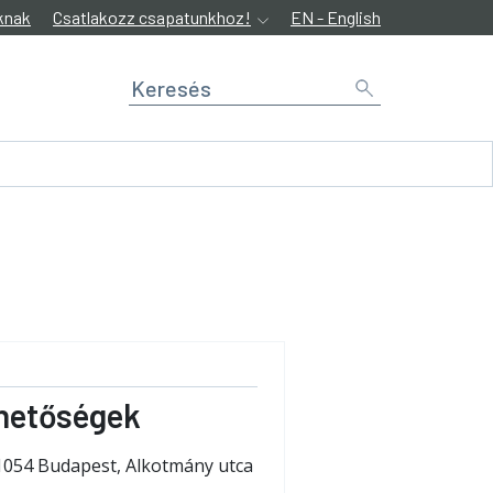
knak
Csatlakozz csapatunkhoz!
EN - English
hetőségek
1054 Budapest, Alkotmány utca