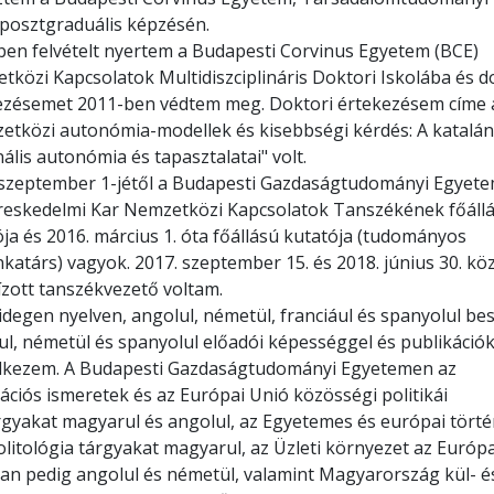
 posztgraduális képzésén.
ben felvételt nyertem a Budapesti Corvinus Egyetem (BCE)
közi Kapcsolatok Multidiszciplináris Doktori Iskolába és d
ezésemet 2011-ben védtem meg. Doktori értekezésem címe 
etközi autonómia-modellek és kisebbségi kérdés: A katalán
ális autonómia és tapasztalatai" volt.
 szeptember 1-jétől a Budapesti Gazdaságtudományi Egyete
reskedelmi Kar Nemzetközi Kapcsolatok Tanszékének főáll
ja és 2016. március 1. óta főállású kutatója (tudományos
atárs) vagyok. 2017. szeptember 15. és 2018. június 30. kö
zott tanszékvezető voltam.
degen nyelven, angolul, németül, franciául és spanyolul bes
l, németül és spanyolul előadói képességgel és publikációk
lkezem. A Budapesti Gazdaságtudományi Egyetemen az
ációs ismeretek és az Európai Unió közösségi politikái
rgyakat magyarul és angolul, az Egyetemes és európai tört
 Politológia tárgyakat magyarul, az Üzleti környezet az Európa
an pedig angolul és németül, valamint Magyarország kül- é