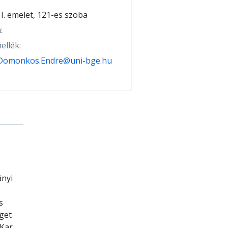
I. emelet, 121-es szoba
:
ellék:
Domonkos.Endre@uni-bge.hu
nyi
s
get
 Kar