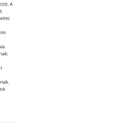
ött. A
t.
elmi
lmi
ia
nak.
i
nak.
tok