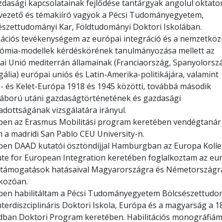
zdasági kapcsolatainak fejlődése tantárgyak angolul oktato
ezető és témakiíró vagyok a Pécsi Tudományegyetem,
szettudományi Kar, Földtudományi Doktori Iskolában.
kációs tevékenységem az európai integráció és a nemzetköz
ómia-modellek kérdéskörének tanulmányozása mellett az
ai Unió mediterrán államainak (Franciaország, Spanyolorsz
ália) európai uniós és Latin-Amerika-politikájára, valamint
- és Kelet-Európa 1918 és 1945 közötti, továbbá második
háború utáni gazdaságtörténetének és gazdasági
adottságának vizsgálatára irányul.
ben az Erasmus Mobilitási program keretében vendégtanár
 a madridi San Pablo CEU University-n.
ben DAAD kutatói ösztöndíjjal Hamburgban az Europa Kolle
tute for European Integration keretében foglalkoztam az eu
 támogatások hatásaival Magyarországra és Németországr
kozóan.
ben habilitáltam a Pécsi Tudományegyetem Bölcsészettudo
nterdiszciplináris Doktori Iskola, Európa és a magyarság a 1
dban Doktori Program keretében. Habilitációs monográfiám