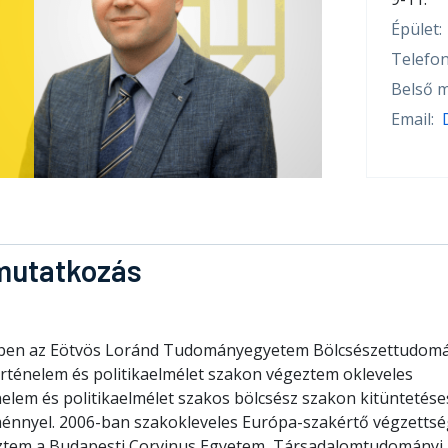
Épület:
Telefon
Belső m
Email:
mutatkozás
ben az Eötvös Loránd Tudományegyetem Bölcsészettudomá
örténelem és politikaelmélet szakon végeztem okleveles
nelem és politikaelmélet szakos bölcsész szakon kitüntetése
énnyel. 2006-ban szakokleveles Európa-szakértő végzettsé
ztem a Budapesti Corvinus Egyetem, Társadalomtudományi