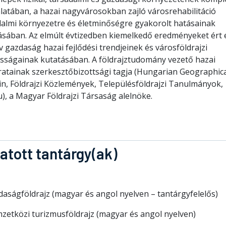
latában, a hazai nagyvárosokban zajló városrehabilitáció
dalmi környezetre és életminőségre gyakorolt hatásainak
rásában. Az elmúlt évtizedben kiemelkedő eredményeket ért e
v gazdaság hazai fejlődési trendjeinek és városföldrajzi
osságainak kutatásában. A földrajztudomány vezető hazai
iratainak szerkesztőbizottsági tagja (Hungarian Geographic
in, Földrajzi Közlemények, Településföldrajzi Tanulmányok,
u), a Magyar Földrajzi Társaság alelnöke.
atott tantárgy(ak)
aságföldrajz (magyar és angol nyelven – tantárgyfelelős)
zetközi turizmusföldrajz (magyar és angol nyelven)