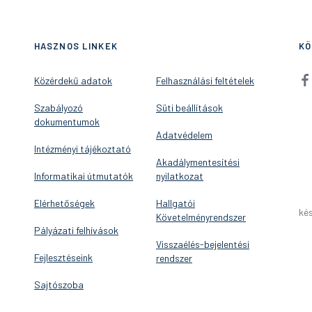
HASZNOS LINKEK
KÖ
Közérdekű adatok
Felhasználási feltételek
Szabályozó
Süti beállítások
dokumentumok
Adatvédelem
Intézményi tájékoztató
Akadálymentesítési
Informatikai útmutatók
nyilatkozat
Elérhetőségek
Hallgatói
kés
Követelményrendszer
Pályázati felhívások
Visszaélés-bejelentési
Fejlesztéseink
rendszer
Sajtószoba