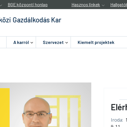
BGE központi honlap
Hasznos linkek
Hallgató
özi Gazdálkodás Kar
A karról
Szervezet
Kiemelt projektek
Elér
Iroda:
9-11.