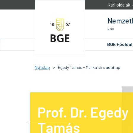
Ugrás a tartalomra
Kari oldalak
Nemzetk
NGK
BGE Főoldal
Nyitólap
>
Egedy Tamás - Munkatárs adatlap
Prof. Dr. Egedy
Tamás