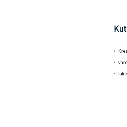
Kut
Kre
vár
lak