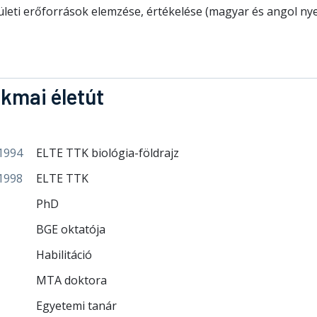
leti erőforrások elemzése, értékelése (magyar és angol ny
kmai életút
1994
ELTE TTK biológia-földrajz
1998
ELTE TTK
PhD
BGE oktatója
Habilitáció
MTA doktora
Egyetemi tanár