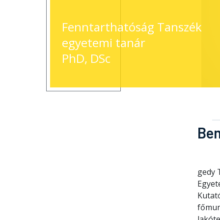
Fenntarthatóság Tanszék
egyetemi tanár
PhD, DSc
Be
gedy 
Egyet
Kutat
főmun
lakót