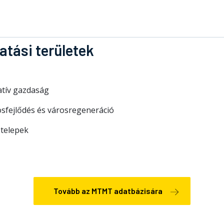
atási területek
atív gazdaság
osfejlődés és városregeneráció
ótelepek
Tovább az MTMT adatbázisára