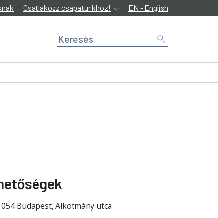
knak
Csatlakozz csapatunkhoz!
EN - English
hetőségek
1054 Budapest, Alkotmány utca