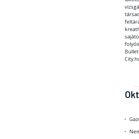
vizsgá
társa
feltá
kreatí
saját
folyó
Bullet
City.h
Okt
Gazd
Nem