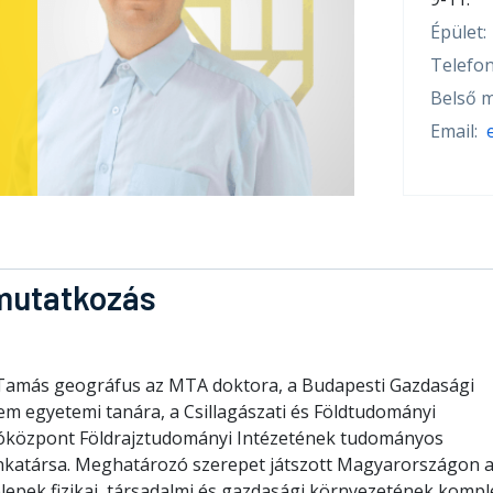
Épület:
Telefon
Belső m
Email:
mutatkozás
Tamás geográfus az MTA doktora, a Budapesti Gazdasági
em egyetemi tanára, a Csillagászati és Földtudományi
óközpont Földrajztudományi Intézetének tudományos
katársa. Meghatározó szerepet játszott Magyarországon 
elepek fizikai, társadalmi és gazdasági környezetének kompl