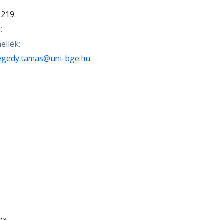
219.
:
ellék:
egedy.tamas@uni-bge.hu
a
ex