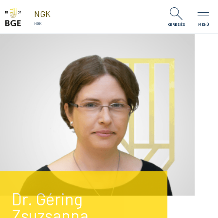
Ugrás a tartalomra
NGK
NGK
KERESÉS
MENÜ
Dr. Géring
Zsuzsanna