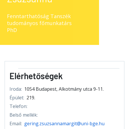
Fenntarthatóság Tanszék
tudományos főmunkatárs
PhD
Elérhetőségek
Iroda:
1054 Budapest, Alkotmány utca 9-11.
Épület:
219.
Telefon:
Belső mellék:
Email:
gering.zsuzsannamargit@uni-bge.hu