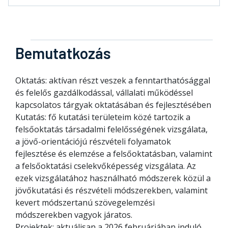
Bemutatkozás
Oktatás: aktívan részt veszek a fenntarthatósággal
és felelős gazdálkodással, vállalati működéssel
kapcsolatos tárgyak oktatásában és fejlesztésében
Kutatás: fő kutatási területeim közé tartozik a
felsőoktatás társadalmi felelősségének vizsgálata,
a jövő-orientációjú részvételi folyamatok
fejlesztése és elemzése a felsőoktatásban, valamint
a felsőoktatási cselekvőképesség vizsgálata. Az
ezek vizsgálatához használható módszerek közül a
jövőkutatási és részvételi módszerekben, valamint
kevert módszertanú szövegelemzési
módszerekben vagyok járatos.
Projektek: aktuálisan a 2026 februárjában induló