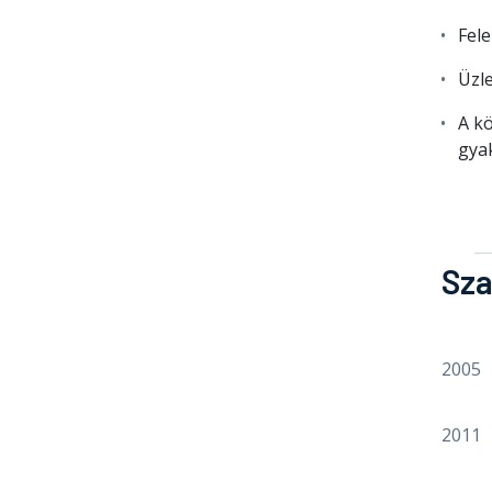
Fele
Üzle
A kö
gya
Sza
2005
2011