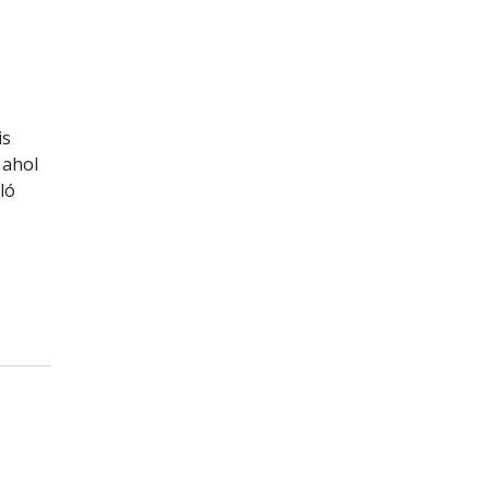
is
 ahol
ló