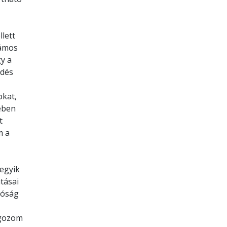
lett
zámos
gy a
ödés
okat,
ében
t
m a
egyik
tásai
tóság
lgozom