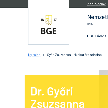
Ugrás a tartalomra
Kari oldalak
Nemzetk
NGK
BGE Főoldal
Nyitólap
>
Győri Zsuzsanna - Munkatárs adatlap
Dr. Győri
Zsuzsanna