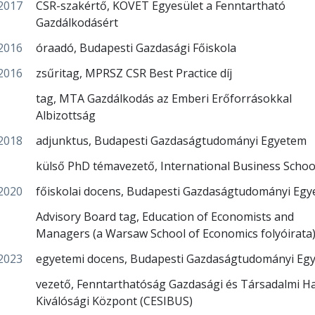
2017
CSR-szakértő, KÖVET Egyesület a Fenntartható
Gazdálkodásért
2016
óraadó, Budapesti Gazdasági Főiskola
2016
zsűritag, MPRSZ CSR Best Practice díj
tag, MTA Gazdálkodás az Emberi Erőforrásokkal
Albizottság
2018
adjunktus, Budapesti Gazdaságtudományi Egyetem
külső PhD témavezető, International Business Schoo
2020
főiskolai docens, Budapesti Gazdaságtudományi Eg
Advisory Board tag, Education of Economists and
Managers (a Warsaw School of Economics folyóirata
2023
egyetemi docens, Budapesti Gazdaságtudományi Eg
vezető, Fenntarthatóság Gazdasági és Társadalmi Ha
Kiválósági Központ (CESIBUS)