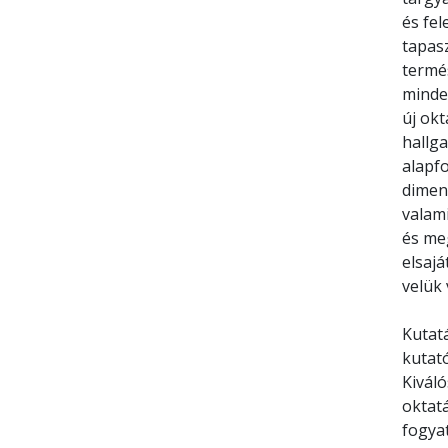
és fel
tapasz
termé
minde
új okt
hallg
alapfo
dimenz
valam
és meg
elsaj
velük
Kutat
kutat
Kivál
oktat
fogya