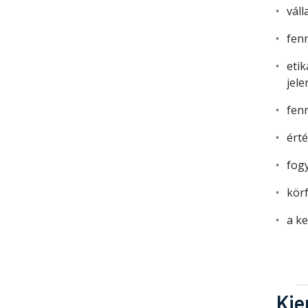
váll
fen
etik
jele
fen
ért
fog
kör
a ke
Kie