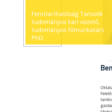
Fenntarthatóság Tanszék
tudományos kari vezető,
tudományos főmunkatárs
PhD
Be
Oktatá
Felelő
tanít
gazda
tárgya