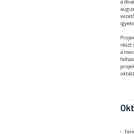
a div
augus
vezető
igyek
Projek
részt
a mes
felha
proje
oktatá
Okt
Fen