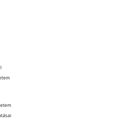
l
yetem
)
yetem
tásai