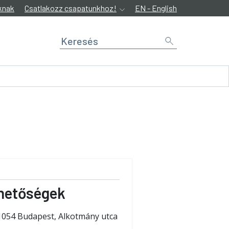
knak
Csatlakozz csapatunkhoz!
EN - English
hetőségek
1054 Budapest, Alkotmány utca