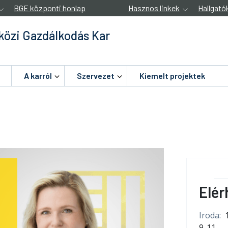
BGE központi honlap
Hasznos linkek
Hallgató
özi Gazdálkodás Kar
A karról
Szervezet
Kiemelt projektek
Elér
Iroda:
9-11.