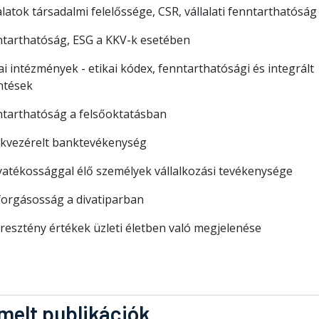
alatok társadalmi felelőssége, CSR, vállalati fenntarthatóság
ntarthatóság, ESG a KKV-k esetében
ai intézmények - etikai kódex, fenntarthatósági és integrált
ntések
ntarthatóság a felsőoktatásban
ékvezérelt banktevékenység
yatékossággal élő személyek vállalkozási tevékenysége
forgásosság a divatiparban
resztény értékek üzleti életben való megjelenése
melt publikációk