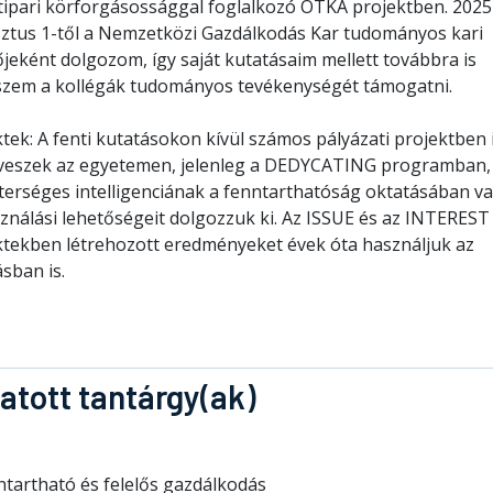
atipari körforgásossággal foglalkozó OTKA projektben. 2025
ztus 1-től a Nemzetközi Gazdálkodás Kar tudományos kari
jeként dolgozom, így saját kutatásaim mellett továbbra is
szem a kollégák tudományos tevékenységét támogatni.
tek: A fenti kutatásokon kívül számos pályázati projektben 
 veszek az egyetemen, jelenleg a DEDYCATING programban,
terséges intelligenciának a fenntarthatóság oktatásában va
sználási lehetőségeit dolgozzuk ki. Az ISSUE és az INTEREST
ktekben létrehozott eredményeket évek óta használjuk az
sban is.
atott tantárgy(ak)
ntartható és felelős gazdálkodás