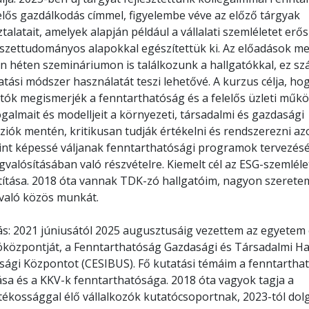
elős gazdálkodás címmel, figyelembe véve az előző tárgyak
talatait, amelyek alapján például a vállalati szemléletet erős
szettudományos alapokkal egészítettük ki. Az előadások mel
n héten szemináriumon is találkozunk a hallgatókkal, ez s
atási módszer használatát teszi lehetővé. A kurzus célja, ho
atók megismerjék a fenntarthatóság és a felelős üzleti műk
galmait és modelljeit a környezeti, társadalmi és gazdasági
iók mentén, kritikusan tudják értékelni és rendszerezni az
int képessé váljanak fenntarthatósági programok tervezés
valósításában való részvételre. Kiemelt cél az ESG-szemléle
átítása. 2018 óta vannak TDK-zó hallgatóim, nagyon szerete
 való közös munkát.
ás: 2021 júniusától 2025 augusztusáig vezettem az egyetem 
óközpontját, a Fenntarthatóság Gazdasági és Társadalmi Ha
ósági Központot (CESIBUS). Fő kutatási témáim a fenntartha
ása és a KKV-k fenntarthatósága. 2018 óta vagyok tagja a
tékossággal élő vállalkozók kutatócsoportnak, 2023-tól do