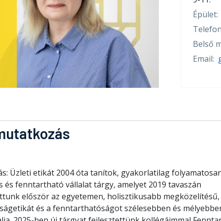
Épület:
Telefon
Belső m
Email:
mutatkozás
s: Üzleti etikát 2004 óta tanítok, gyakorlatilag folyamatosan
s és fenntartható vállalat tárgy, amelyet 2019 tavaszán
ottunk először az egyetemen, holisztikusabb megközelítésű,
ságetikát és a fenntarthatóságot szélesebben és mélyebbe
lja. 2025-ben új tárgyat fejlesztettünk kollégáimmal Fennta