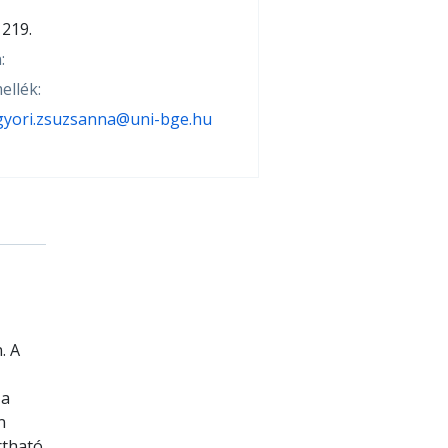
219.
:
ellék:
gyori.zsuzsanna@uni-bge.hu
. A
 a
n
rtható