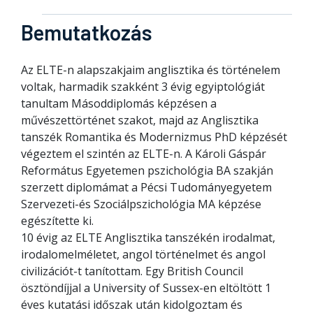
Bemutatkozás
Az ELTE-n alapszakjaim anglisztika és történelem
voltak, harmadik szakként 3 évig egyiptológiát
tanultam Másoddiplomás képzésen a
művészettörténet szakot, majd az Anglisztika
tanszék Romantika és Modernizmus PhD képzését
végeztem el szintén az ELTE-n. A Károli Gáspár
Református Egyetemen pszichológia BA szakján
szerzett diplomámat a Pécsi Tudományegyetem
Szervezeti-és Szociálpszichológia MA képzése
egészítette ki.
10 évig az ELTE Anglisztika tanszékén irodalmat,
irodalomelméletet, angol történelmet és angol
civilizációt-t tanítottam. Egy British Council
ösztöndíjjal a University of Sussex-en eltöltött 1
éves kutatási időszak után kidolgoztam és