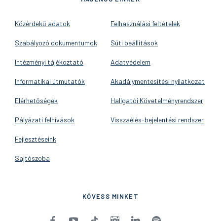
Közérdekű adatok
Felhasználási feltételek
Szabályozó dokumentumok
Süti beállítások
Intézményi tájékoztató
Adatvédelem
Informatikai útmutatók
Akadálymentesítési nyilatkozat
Elérhetőségek
Hallgatói Követelményrendszer
Pályázati felhívások
Visszaélés-bejelentési rendszer
Fejlesztéseink
Sajtószoba
KÖVESS MINKET