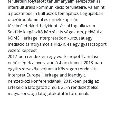
területein folytatott tanulmányaim elvezettek az
interkulturális kommunikáció területeire, valamint
a posztmodern kultuszok témájához. Legújabban
utazóirodalommal és ennek kapcsán
térelméletekkel, helyidentitással foglalkozom.
Sokféle kiegészítő képzést is végeztem, például a
KÖME Heritage Interpretation kurzusát egy
mediáció tanfolyamot a KRE-n, és egy gyászcsoport
vezető képzést.
2017-ben rendeztem egy workshopot Tanulási
nehézségek a nyelvtanulásban címmel, 2018-ban
egyik szervezője voltam a Kőszegen rendezett
Interpret Europe Heritage and Identity c.
nemzetközi konferenciának, 2019-ben pedig az
Értékeld a látogatót! című BGE-n rendezett első
magyarországi látogatókutatói fórumnak.