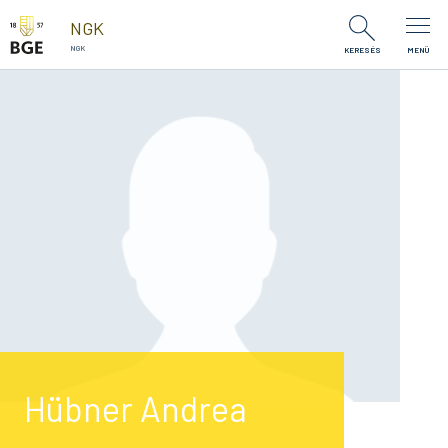
Ugrás a tartalomra
NGK
NGK
KERESÉS
MENÜ
Hübner Andrea