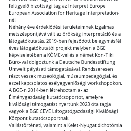
felügyelő bizottsági tag az Interpret Europe
European Association for Heritage Interpretation-
nél.
Néhány éve érdeklődési területeimnek izgalmas
metszéspontjává vált az örökség interpretáció és a
látogatókutatás. 2019-ben fejeződött be egymásfél
éves látogatókutatói projekt melyben a BGE
képviseletében a KÖME-vel és a német Kon-Tiki
Büro-val dolgoztunk a Deutsche Bundesstiftung
Umwelt pályázati támogatásával. Rendszeresen
részt veszek muzeológiai, múzeumpedagógiai, és
ezzel kapcsolatos esélyegyenlőségi workshopokon.
A BGE-n 2014-ben létrehoztam a- az
Élménygazdaság kutatócsoportot, amelyre
kiválósági támogatást nyertünk.2023 óta tagja
vagyok a BGE CEVE Látogatógazdasági Kiválósági
Központ kutatócsoportnak.
Vallástörténeti, valamint a Kelet-Nyugat dichotómia