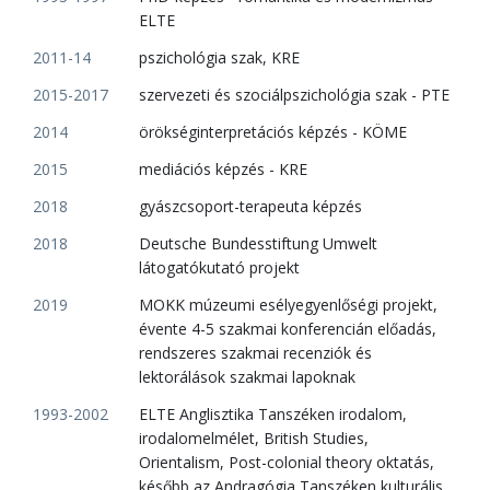
ELTE
2011-14
pszichológia szak, KRE
2015-2017
szervezeti és szociálpszichológia szak - PTE
2014
örökséginterpretációs képzés - KÖME
2015
mediációs képzés - KRE
2018
gyászcsoport-terapeuta képzés
2018
Deutsche Bundesstiftung Umwelt
látogatókutató projekt
2019
MOKK múzeumi esélyegyenlőségi projekt,
évente 4-5 szakmai konferencián előadás,
rendszeres szakmai recenziók és
lektorálások szakmai lapoknak
1993-2002
ELTE Anglisztika Tanszéken irodalom,
irodalomelmélet, British Studies,
Orientalism, Post-colonial theory oktatás,
később az Andragógia Tanszéken kulturális