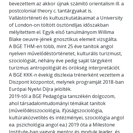
bevezettem az akkor újnak számító orientalism ill. a
postcolonial theory c. tantárgyakat is.
Vallástörténeti és kultuszkutatásaimat a University
of London-on töltött ösztöndíjas időszakban
mélyítettem el. Egyik első tanulmányom Willima
Blake oeuvre-jének gnosztikus elemeit vizsgálta.
A BGE THM-en több, mint 25 éve tanítok angol
nyelven művelődéstörténetet, kulturális turizmust,
szociológiát, néhány éve pedig saját tárgyként
turizmus antropológiát és örökség interpretációt.
A BGE KKK-n évekig diszlexia trénerként vezettem a
Diszpont központot, melynek programját 2018-ban
Európai Nyelvi Díjra jelölték.
2019-től a BGE Pedagógia tanszékén dolgozom,
ahol társadalomtudományi témákat tanítok
(művelődésszociológia, ifjúságszociológia,
kultúraközvetítés és intézményei, szociológia angol
ea. pszichológia angol ea.) 2019 óta a Milestone
Institute-ban vagyok mentor és module leader, és