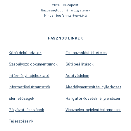
2026 - Budapesti
Gazdaságtudományi Egyetem -
Minden jog fenntartva
v1.14.2
HASZNOS LINKEK
Közérdekű adatok
Felhasználási feltételek
Szabályozó dokumentumok
Süti beállítások
Intézményi tájékoztató
Adatvédelem
Informatikai útmutatók
Akadálymentesítési nyilatkozat
Elérhetőségek
Hallgatói Követelményrendszer
Pályázati felhívások
Visszaélés-bejelentési rendszer
Fejlesztéseink