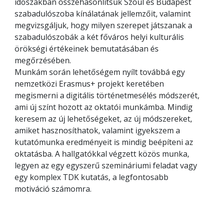
időszakban összehasonlítsuk Szöul és Budapest
szabadulószoba kínálatának jellemzőit, valamint
megvizsgáljuk, hogy milyen szerepet játszanak a
szabadulószobák a két főváros helyi kulturális
örökségi értékeinek bemutatásában és
megőrzésében.
Munkám során lehetőségem nyílt továbbá egy
nemzetközi Erasmus+ projekt keretében
megismerni a digitális történetmesélés módszerét,
ami új színt hozott az oktatói munkámba. Mindig
keresem az új lehetőségeket, az új módszereket,
amiket hasznosíthatok, valamint igyekszem a
kutatómunka eredményeit is mindig beépíteni az
oktatásba. A hallgatókkal végzett közös munka,
legyen az egy egyszerű szemináriumi feladat vagy
egy komplex TDK kutatás, a legfontosabb
motiváció számomra.