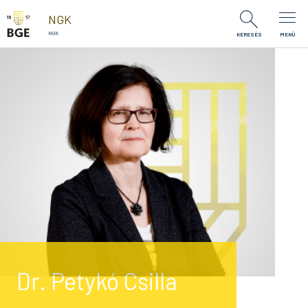
Ugrás a tartalomra
NGK
NGK
KERESÉS
MENÜ
Dr. Petykó Csilla