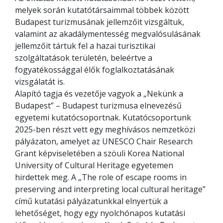
melyek során kutatótársaimmal többek között
Budapest turizmusának jellemzőit vizsgáltuk,
valamint az akadálymentesség megvalósulásának
jellemzőit tártuk fel a hazai turisztikai
szolgáltatások területén, beleértve a
fogyatékossággal élők foglalkoztatásának
vizsgálatát is.
Alapító tagja és vezetője vagyok a „Nekünk a
Budapest” – Budapest turizmusa elnevezésű
egyetemi kutatócsoportnak. Kutatócsoportunk
2025-ben részt vett egy meghívásos nemzetközi
pályázaton, amelyet az UNESCO Chair Research
Grant képviseletében a szöuli Korea National
University of Cultural Heritage egyetemen
hirdettek meg. A „The role of escape rooms in
preserving and interpreting local cultural heritage”
című kutatási pályázatunkkal elnyertük a
lehetőséget, hogy egy nyolchónapos kutatási