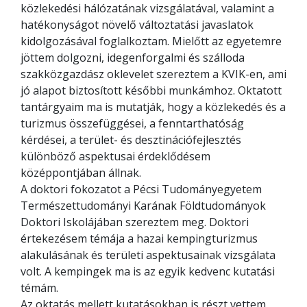
közlekedési hálózatának vizsgálatával, valamint a
hatékonyságot növelő változtatási javaslatok
kidolgozásával foglalkoztam. Mielőtt az egyetemre
jöttem dolgozni, idegenforgalmi és szálloda
szakközgazdász oklevelet szereztem a KVIK-en, ami
jó alapot biztosított későbbi munkámhoz. Oktatott
tantárgyaim ma is mutatják, hogy a közlekedés és a
turizmus összefüggései, a fenntarthatóság
kérdései, a terület- és desztinációfejlesztés
különböző aspektusai érdeklődésem
középpontjában állnak.
A doktori fokozatot a Pécsi Tudományegyetem
Természettudományi Karának Földtudományok
Doktori Iskolájában szereztem meg. Doktori
értekezésem témája a hazai kempingturizmus
alakulásának és területi aspektusainak vizsgálata
volt. A kempingek ma is az egyik kedvenc kutatási
témám.
Az oktatás mellett kutatásokban is részt vettem,