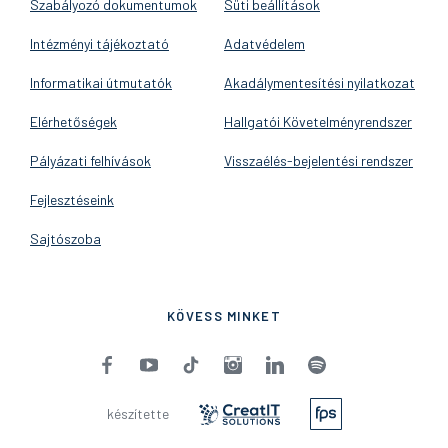
Szabályozó dokumentumok
Süti beállítások
Intézményi tájékoztató
Adatvédelem
Informatikai útmutatók
Akadálymentesítési nyilatkozat
Elérhetőségek
Hallgatói Követelményrendszer
Pályázati felhívások
Visszaélés-bejelentési rendszer
Fejlesztéseink
Sajtószoba
KÖVESS MINKET
készítette