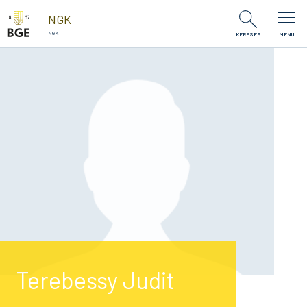
Ugrás a tartalomra
NGK
NGK
KERESÉS
MENÜ
Terebessy Judit