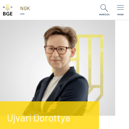
Ugrás a tartalomra
NGK
NGK
KERESÉS
MENÜ
Ujvári Dorottya