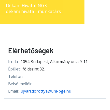
Dékáni Hivatal NGK
dékáni hivatali munkatárs
Elérhetőségek
Iroda:
1054 Budapest, Alkotmány utca 9-11.
Épület:
földszint 32.
Telefon:
Belső mellék:
Email:
ujvari.dorottya@uni-bge.hu