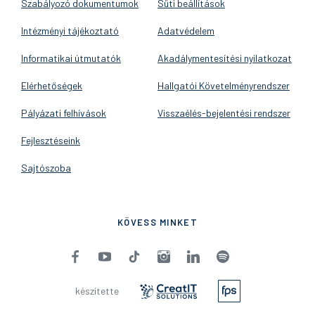
Szabályozó dokumentumok
Süti beállítások
Intézményi tájékoztató
Adatvédelem
Informatikai útmutatók
Akadálymentesítési nyilatkozat
Elérhetőségek
Hallgatói Követelményrendszer
Pályázati felhívások
Visszaélés-bejelentési rendszer
Fejlesztéseink
Sajtószoba
KÖVESS MINKET
készítette