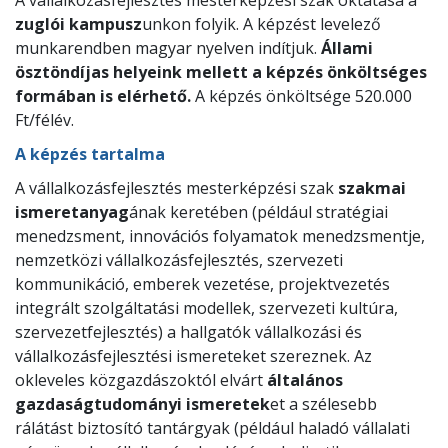
A vállalkozásfejlesztés mesterképzési szak oktatása a
zuglói kampusz
unkon folyik. A képzést levelező
munkarendben magyar nyelven indítjuk.
Állami
ösztöndíjas helyeink mellett a képzés önköltséges
formában is elérhető.
A képzés önköltsége 520.000
Ft/félév.
A képzés tartalma
A vállalkozásfejlesztés mesterképzési szak
szakmai
ismeretanyag
ának keretében (például stratégiai
menedzsment, innovációs folyamatok menedzsmentje,
nemzetközi vállalkozásfejlesztés, szervezeti
kommunikáció, emberek vezetése, projektvezetés
integrált szolgáltatási modellek, szervezeti kultúra,
szervezetfejlesztés) a hallgatók vállalkozási és
vállalkozásfejlesztési ismereteket szereznek. Az
okleveles közgazdászoktól elvárt
általános
gazdaságtudományi ismeretek
et a szélesebb
rálátást biztosító tantárgyak (például haladó vállalati