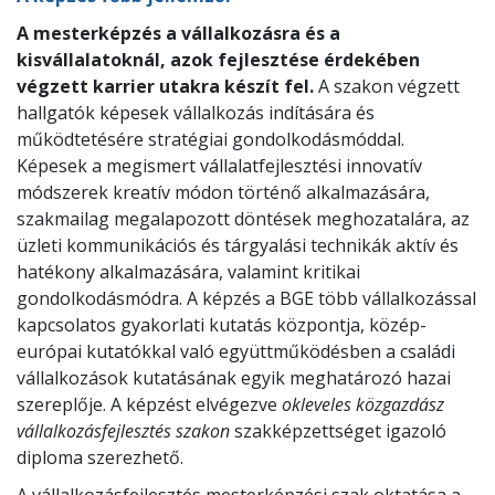
A mesterképzés a vállalkozásra és a
kisvállalatoknál, azok fejlesztése érdekében
végzett karrier utakra készít fel.
A szakon végzett
hallgatók képesek vállalkozás indítására és
működtetésére stratégiai gondolkodásmóddal.
Képesek a megismert vállalatfejlesztési innovatív
módszerek kreatív módon történő alkalmazására,
szakmailag megalapozott döntések meghozatalára, az
üzleti kommunikációs és tárgyalási technikák aktív és
hatékony alkalmazására, valamint kritikai
gondolkodásmódra. A képzés a BGE több vállalkozással
kapcsolatos gyakorlati kutatás központja, közép-
európai kutatókkal való együttműködésben a családi
vállalkozások kutatásának egyik meghatározó hazai
szereplője. A képzést elvégezve
okleveles közgazdász
vállalkozásfejlesztés szakon
szakképzettséget igazoló
diploma szerezhető.