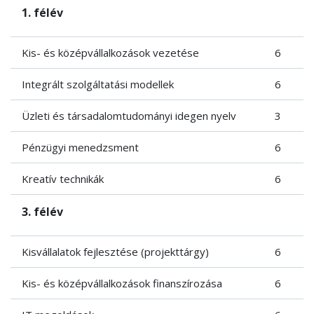
1. félév
Kis- és középvállalkozások vezetése
6
Integrált szolgáltatási modellek
6
Üzleti és társadalomtudományi idegen nyelv
3
Pénzügyi menedzsment
6
Kreatív technikák
6
3. félév
Kisvállalatok fejlesztése (projekttárgy)
6
Kis- és középvállalkozások finanszírozása
6