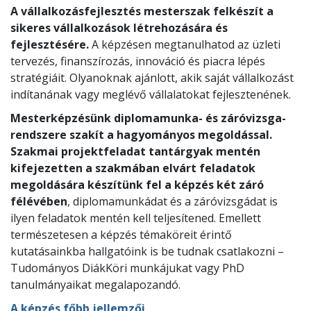
A vállalkozásfejlesztés mesterszak felkészít a
sikeres vállalkozások létrehozására és
fejlesztésére.
A képzésen megtanulhatod az üzleti
tervezés, finanszírozás, innováció és piacra lépés
stratégiáit. Olyanoknak ajánlott, akik saját vállalkozást
indítanának vagy meglévő vállalatokat fejlesztenének.
Mesterképzésünk diplomamunka- és záróvizsga-
rendszere szakít a hagyományos megoldással.
Szakmai projektfeladat tantárgyak mentén
kifejezetten a szakmában elvárt feladatok
megoldására készítünk fel a képzés két záró
félévében
, diplomamunkádat és a záróvizsgádat is
ilyen feladatok mentén kell teljesítened. Emellett
természetesen a képzés témaköreit érintő
kutatásainkba hallgatóink is be tudnak csatlakozni –
Tudományos DiákKöri munkájukat vagy PhD
tanulmányaikat megalapozandó.
A képzés főbb jellemzői