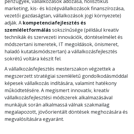
pénzügyek, vállalkozások adózása, holisztikus
marketing, kis- és középvállalkozások finanszírozása,
vezetői gazdaságtan, vállalkozások jogi környezete)
adják. A
kompetenciafejlesztés és
szemléletformálás
sokszínűsége (például kreatív
technikák és szervezeti innovációk, döntéselmélet és
módszertani ismeretek, IT megoldások, önismeret,
haladó kutatásmódszertan) a vállalkozásfejlesztés
sokrétű voltára készít fel.
A vállalkozásfejlesztés mesterszakon végzettek a
megszerzett stratégiai szemléletű gondolkodásmóddal
képesek vállalkozás indítására, valamint hatékony
működtetésére. A megismert innovatív, kreatív
vállalkozásfejlesztési módszerek alkalmazásával
munkájuk során alkalmassá válnak szakmailag
megalapozott, jövőorientált döntések meghozására és
megvalósítására egyaránt.