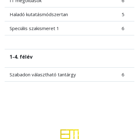
IT megoldások
6
Haladó kutatásmódszertan
5
Speciális szakismeret 1
6
1-4. félév
Szabadon választható tantárgy
6