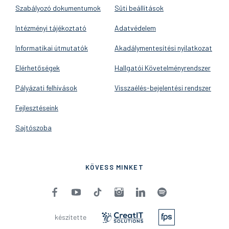
Szabályozó dokumentumok
Süti beállítások
Intézményi tájékoztató
Adatvédelem
Informatikai útmutatók
Akadálymentesítési nyilatkozat
Elérhetőségek
Hallgatói Követelményrendszer
Pályázati felhívások
Visszaélés-bejelentési rendszer
Fejlesztéseink
Sajtószoba
KÖVESS MINKET
készítette