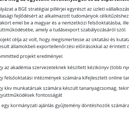
lyázat a BGE stratégiai pillérjei egyrészt az üzleti vállalko
asági fejlődésért az alkalmazott tudományok célkitűzéshez 
kört emel be a magyar és a nemzetközi felsőoktatásba, ille
üttműködésébe, amely a tudásexport szabályozásáról szól.
ojekt célja az volt, hogy megismertesse az oktatási és kuta
sült államokbeli exportellenőrzési előírásokkal az érintett 
ommitted projekt eredményei:
y az akadémia szervezeteknek készített kézikönyv (több ny
y felsőoktatási intézmények számára kifejlesztett online t
y kkv munkatársak számára készült tananyagcsomag, tekintv
gyüttműködések fontosságát
s egy kormányzati ajánlás gyűjtemény döntéshozók számár