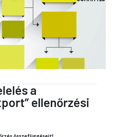
lelés a
port” ellenőrzési
őrzés összefüggéseit!