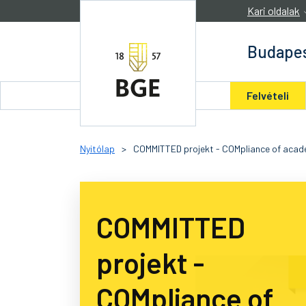
Ugrás a tartalomra
Kari oldalak
Budapes
Felvételi
Nyitólap
>
COMMITTED projekt - COMpliance of acadeM
COMMITTED
projekt -
COMpliance of