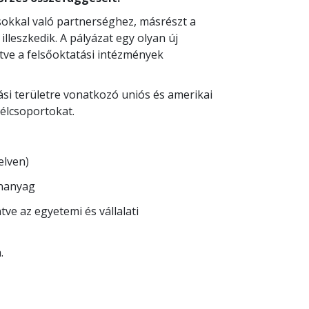
zásokkal való partnerséghez, másrészt a
illeszkedik.
A pályázat egy olyan új
tve a felsőoktatási intézmények
tási területre vonatkozó uniós és amerikai
célcsoportokat.
elven)
ananyag
e az egyetemi és vállalati
a.