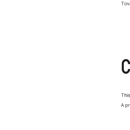
Tov
T
hi
A pr