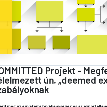
OMMITTED Projekt - Megfe
élelmezett ún. „deemed ex
zabályoknak
erd meg az egyetemi tevékenységek és az exportellen