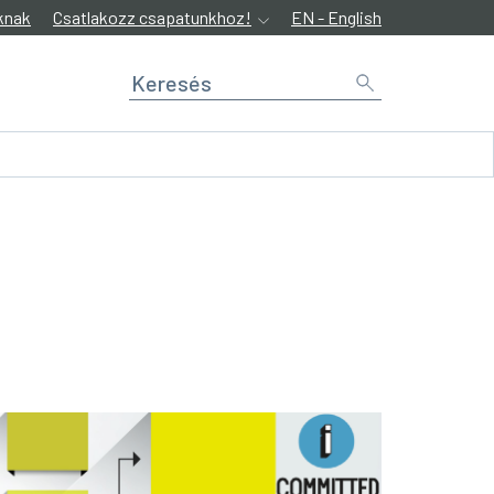
knak
Csatlakozz csapatunkhoz!
EN - English