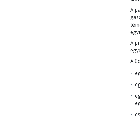
A pá
gazd
téma
egy
A pr
egye
A C
eg
eg
eg
e
é