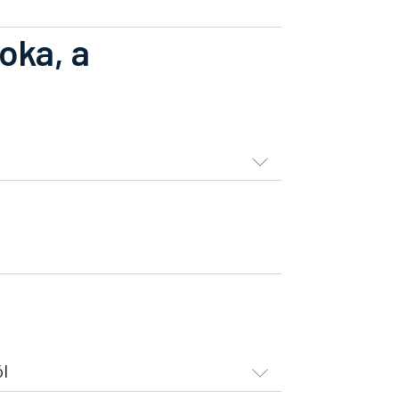
oka, a
ól