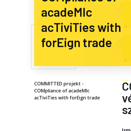
acadeMIc
acTiviTies with
forEign trade
C
COMMITTED projekt -
COMpliance of acadeMIc
v
acTiviTies with forEign trade
s
Ism