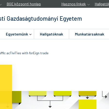
BGE központi honlap
Hasznos linkek
Hallgató
ti Gazdaságtudományi Egyetem
Egyetemünk
Hallgatóknak
Munkatársaknak
Ic acTiviTies with forEign trade