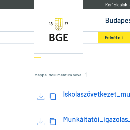
Ugrás a tartalomra
Kari oldalak
Budapes
Felvételi
Mappa, dokumentum neve
Iskolaszövetkezet_mu
Munkáltatói_igazolás