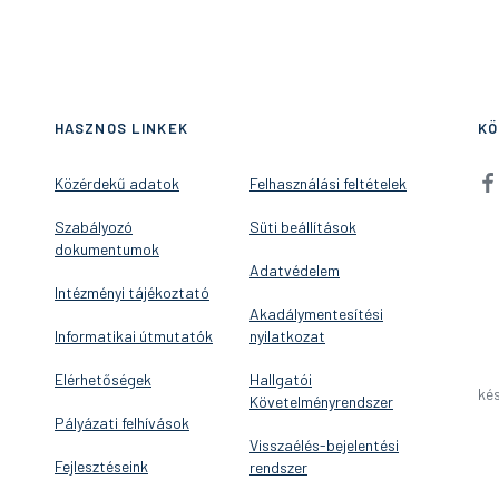
HASZNOS LINKEK
KÖ
Közérdekű adatok
Felhasználási feltételek
Szabályozó
Süti beállítások
dokumentumok
Adatvédelem
Intézményi tájékoztató
Akadálymentesítési
Informatikai útmutatók
nyilatkozat
Elérhetőségek
Hallgatói
kés
Követelményrendszer
Pályázati felhívások
Visszaélés-bejelentési
Fejlesztéseink
rendszer