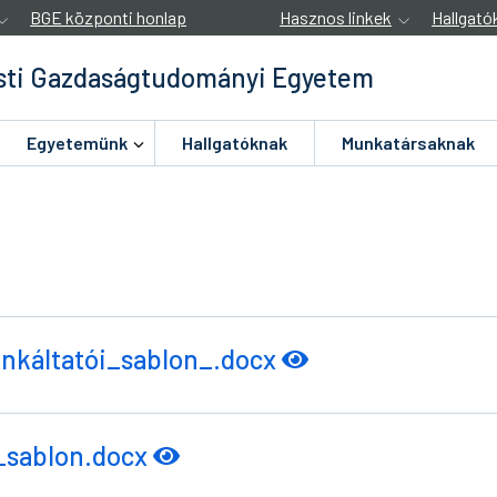
BGE központi honlap
Hasznos linkek
Hallgató
ti Gazdaságtudományi Egyetem
Egyetemünk
Hallgatóknak
Munkatársaknak
nkáltatói_sablon_.docx
_sablon.docx