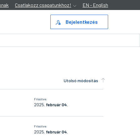
knak
Csatlakozz csapatunkhoz!
EN - English
Bejelentkezés
Utolsó módosítás
Frissítve:
2025.
február 04.
Frissítve:
2025.
február 04.