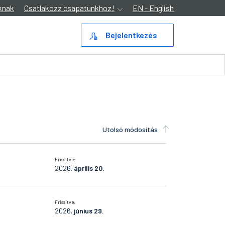
knak
Csatlakozz csapatunkhoz!
EN - English
Bejelentkezés
Utolsó módosítás
Frissítve:
2026.
április 20.
Frissítve:
2026.
június 29.