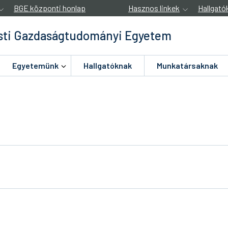
BGE központi honlap
Hasznos linkek
Hallgató
ti Gazdaságtudományi Egyetem
Egyetemünk
Hallgatóknak
Munkatársaknak