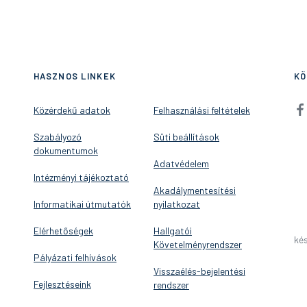
HASZNOS LINKEK
KÖ
Közérdekű adatok
Felhasználási feltételek
Szabályozó
Süti beállítások
dokumentumok
Adatvédelem
Intézményi tájékoztató
Akadálymentesítési
Informatikai útmutatók
nyilatkozat
Elérhetőségek
Hallgatói
kés
Követelményrendszer
Pályázati felhívások
Visszaélés-bejelentési
Fejlesztéseink
rendszer