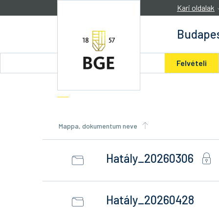
Ugrás a tartalomra
Kari oldalak
Budapes
Felvételi
Mappa, dokumentum neve
Hatály_20260306
Hatály_20260428