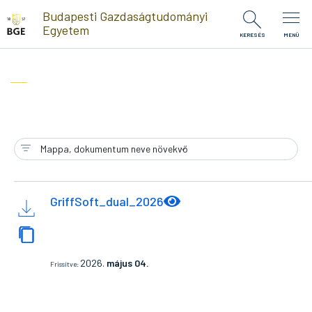
Ugrás a tartalomra
Budapesti Gazdaságtudományi
Egyetem
KERESÉS
MENÜ
GriffSoft_dual_2026
2026.
május 04.
Frissítve: